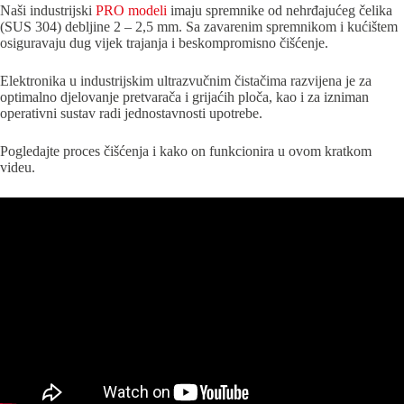
Naši industrijski
PRO modeli
imaju spremnike od nehrđajućeg čelika
(SUS 304) debljine 2 – 2,5 mm. Sa zavarenim spremnikom i kućištem
osiguravaju dug vijek trajanja i beskompromisno čišćenje.
Elektronika u industrijskim ultrazvučnim čistačima razvijena je za
optimalno djelovanje pretvarača i grijaćih ploča, kao i za izniman
operativni sustav radi jednostavnosti upotrebe.
Pogledajte proces čišćenja i kako on funkcionira u ovom kratkom
videu.