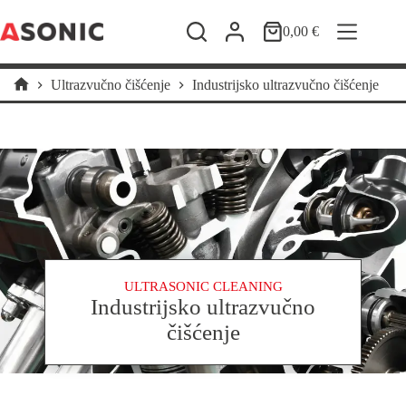
Preskoči
na
0,00
€
Košarica
sadržaj
Ultrazvučno čišćenje
Industrijsko ultrazvučno čišćenje
Početna
stranica
ULTRASONIC CLEANING
Industrijsko ultrazvučno
čišćenje