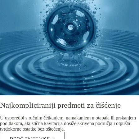
Najkompliciraniji predmeti za čišćenje
U usporedbi s ručnim četkanjem, namakanjem u otapala ili prskanjem
pod tlakom, akustična kavitacija dosiže skrivena područja i otpušta
tvrdokorne ostatke bez oštećenja.
PROČITAJTE VIŠE