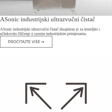
ASonic industrijski ultrazvučni čistač
ASonic industrijski ultrazvučni čistač dizajniran je za temeljito i
učinkovito čišćenje u raznim industrijskim primjenama.
PROČITAJTE VIŠE
ASONIC
INDUSTRIJSKI
ULTRAZVUČNI
ČISTAČ