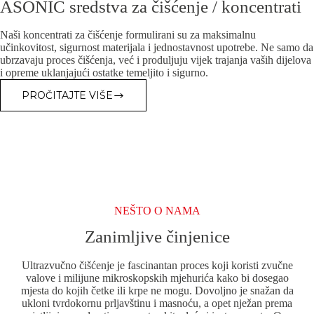
ASONIC sredstva za čišćenje / koncentrati
Naši koncentrati za čišćenje formulirani su za maksimalnu
učinkovitost, sigurnost materijala i jednostavnost upotrebe. Ne samo da
ubrzavaju proces čišćenja, već i produljuju vijek trajanja vaših dijelova
i opreme uklanjajući ostatke temeljito i sigurno.
PROČITAJTE VIŠE
ASONIC
SREDSTVA
ZA
ČIŠĆENJE
/
KONCENTRATI
NEŠTO O NAMA
Zanimljive činjenice
Ultrazvučno čišćenje je fascinantan proces koji koristi zvučne
valove i milijune mikroskopskih mjehurića kako bi dosegao
mjesta do kojih četke ili krpe ne mogu. Dovoljno je snažan da
ukloni tvrdokornu prljavštinu i masnoću, a opet nježan prema