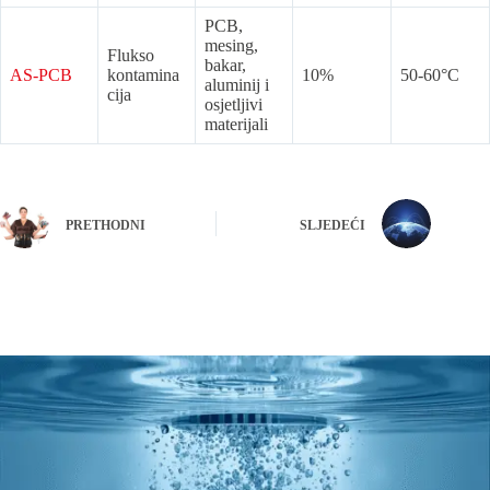
PCB,
mesing,
Flukso
bakar,
AS-PCB
kontamina
10%
50-60°C
aluminij i
cija
osjetljivi
materijali
PRETHODNI
SLJEDEĆI