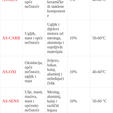
opće
keramičke
nečistoće
ili staklene
komponent
e
Ugljik i
dijelovi
Ugljik,
motora od
AS-CARB
mast i opće
mesinga,
10%
50-60°C
nečistoće
aluminija i
osjetljivih
materijala
željezo,
Oksidacija,
bakar,
opće
kalaj,
AS-OXI
nečistoće,
10%
40-60°C
aluminij i
ugljik i
nehrđajući
mast
čelik
Ulje, masti,
Mesing,
maziva,
aluminij,
AS-SENS
mast i
kalaj i
10%
50-60 °C
općenito
različiti
nečistoće
legura