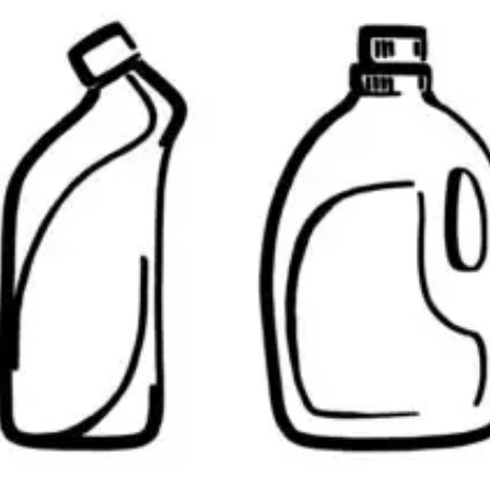
PROIZVODA
ASONIC
PRO
&
MED