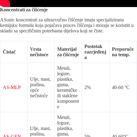
Koncentrati za čišćenje
ASonic koncentrati za ultrazvučno čišćenje imaju specijaliziranu
kemijsku formulu koja pojačava proces čišćenja i moraju se koristiti u
skladu sa specifičnim potrebama dijelova koji se čiste.
Postotak
Vrsta
Materijal
Preporuče
Čistač
razrjeđenj
nečistoće
za čišćenje
na temp.
a
Metali,
legure,
Ulje, mast,
plastika,
prašina,
guma,
AS-MLP
2%
40-60 °C
opće
keramičke
nečistoće
ili staklene
komponent
e
Metali,
legure,
Ulje, mast,
plastika,
prašina,
guma,
AS-GEN
5%
40-60°C