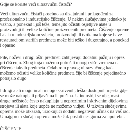
Gdje se koriste veći ultrazvučni čistači?
Veći ultrazvučni čistači posebno su dizajnirani i prilagođeni za
profesionalno i industrijsko čišćenje. U nekim slučajevima jednako je
važno, a ponekad i još teže, temeljito očistiti osjetljive alate u
proizvodnji ili velike količine proizvedenih predmeta. Čišćenje opreme
i alata u industrijskom svijetu, proizvodnji ili tvrtkama koje se bave
restauracijom starijih predmeta može biti teško i dugotrajno, a ponekad
i opasno.
Pile, noževi i drugi oštri predmeti zahtijevaju dodatnu pažnju i oprez
pri čišćenju. Zbog toga možemo potrošiti mnogo više vremena na
čišćenje takvih predmeta. Odabirom pravog ultrazvučnog kada
možemo očistiti velike količine predmeta čije bi čišćenje pojedinačno
potrajalo dugo.
I drugi alati mogu imati mnogo skrivenih, teško dostupnih mjesta gdje
se može nakupljati prljavština ili prašina. U industriji se ulje, mast i
druge nečistoće često nakupljaju u neprozirnim i skrivenim dijelovima
strojeva ili alata koje uopće ne možemo vidjeti. U takvim slučajevima
oprema može otkazati, uzrokujući dodatni negativan učinak na vaš rad.
U najgorem slučaju oprema može čak postati nesigurna za upotrebu.
ČIŠĆENJE