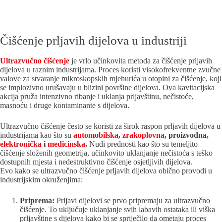
Čišćenje prljavih dijelova u industriji
Ultrazvučno čišćenje
je vrlo učinkovita metoda za čišćenje prljavih
dijelova u raznim industrijama. Proces koristi visokofrekventne zvučne
valove za stvaranje mikroskopskih mjehurića u otopini za čišćenje, koji
se implozivno urušavaju u blizini površine dijelova. Ova kavitacijska
akcija pruža intenzivno ribanje i uklanja prljavštinu, nečistoće,
masnoću i druge kontaminante s dijelova.
Ultrazvučno čišćenje često se koristi za širok raspon prljavih dijelova u
industrijama kao što su
automobilska
,
zrakoplovna
, proizvodna,
elektronička
i
medicinska
.
Nudi prednosti kao što su temeljito
čišćenje složenih geometrija, učinkovito uklanjanje nečistoća s teško
dostupnih mjesta i nedestruktivno čišćenje osjetljivih dijelova.
Evo kako se ultrazvučno čišćenje prljavih dijelova obično provodi u
industrijskim okruženjima:
Priprema:
Prljavi dijelovi se prvo pripremaju za ultrazvučno
čišćenje. To uključuje uklanjanje svih labavih ostataka ili viška
prljavštine s dijelova kako bi se spriječilo da ometaju proces