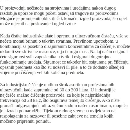
U proizvodnji nečistoće na strojevima i uređajima nakon dugog
razdoblja uporabe mogu početi ostavljati tragove na proizvodima.
Moguće je promijeniti oblik ili čak konačni izgled proizvoda, što opet
može utjecati na poslovanje i ugled tvrtke.
Kada čistite industrijske alate i opremu u ultrazvučnom čistaču, više se
nećete morati brinuti o takvim stvarima. Pravilnom upotrebom, u
kombinaciji sa posebno dizajniranim koncentratima za čišćenje, možete
ukloniti sve skrivene masnoće, ulja i drugu mast. Na taj način osigurat
ćete sigurnost svih zaposlenika u tvrtki i osigurati dugotrajno
funkcioniranje uređaja. Sigurnost će također biti osigurana pri čišćenju
opasnih predmeta kao što su noževi ili pile, a to će dodatno uštedjeti
vrijeme pri čišćenju velikih količina predmeta.
Za industrijsko čišćenje nudimo širok asortiman profesionalnih
ultrazvučnih kada zapremine od 30 do 300 litara. U industriji je
najčešće snažno čišćenje proizvoda, za koje je najprikladnija
frekvencija od 28 kHz, što osigurava temeljito čišćenje. Ako niste
pronašli odgovarajuću ultrazvučnu kadu u našem asortimanu, moguća
je i izrada po narudžbi. Tijekom radnog vremena uvijek smo na
raspolaganju za razgovor ili posebne zahtjeve na temelju kojih
možemo pripremiti ponudu.