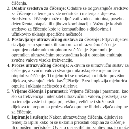
čišćenja.
Odabir sredstva za čišćenje:
Odabire se odgovarajuće sredstvo
za čišćenje na temelju vrste nečistoća i materijala dijelova.
Sredstvo za čišćenje može uključivati vodena otopina, posebna
deterdženta, otapala ili njihovu kombinaciju. Važno je koristiti
sredstvo za čišćenje koje je kompatibilno s dijelovima i
učinkovito uklanja specifične nečistoće.
Postavljanje ultrazvučnog sustava za čišćenje:
Prljavi dijelovi
stavljaju se u spremnik ili komoru za ultrazvučno čišćenje
napunjen odabranim otopinom za čišćenje. Spremnik je
opremljen ultrazvučnim pretvaračima koji u otopinu emitiraju
zvučne valove visoke frekvencije.
Proces ultrazvučnog čišćenja:
Aktivira se ultrazvučni sustav za
čišćenje, a zvučni valovi stvaraju mikroskopske mjehuriće u
otopini za čišćenje. Ti mjehurići se urušavaju u blizini površine
dijelova, stvarajući efekt kavितacije. Brza implozija mjehurića
otpušta i uklanja nečistoće s dijelova.
Vrijeme čišćenja i parametri:
Vrijeme čišćenja i parametri, kao
što su frekvencija i intenzitet ultrazvučnih valova, postavljaju se
na temelju vrste i stupnja prljavštine, veličine i složenosti
dijelova te preporuka proizvođača opreme ili dobavljača otopine
za čišćenje.
Ispiranje i sušenje:
Nakon ultrazvučnog čišćenja, dijelovi se
temeljito ispiru kako bi se uklonili preostali otopina za čišćenje
ili otpušteni nečistoće. Ovisno o specifičnim zahtjevima, to može