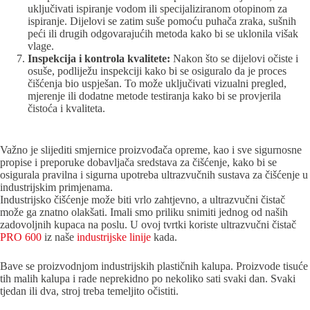
uključivati ispiranje vodom ili specijaliziranom otopinom za
ispiranje. Dijelovi se zatim suše pomoću puhača zraka, sušnih
peći ili drugih odgovarajućih metoda kako bi se uklonila višak
vlage.
Inspekcija i kontrola kvalitete:
Nakon što se dijelovi očiste i
osuše, podliježu inspekciji kako bi se osiguralo da je proces
čišćenja bio uspješan. To može uključivati vizualni pregled,
mjerenje ili dodatne metode testiranja kako bi se provjerila
čistoća i kvaliteta.
Važno je slijediti smjernice proizvođača opreme, kao i sve sigurnosne
propise i preporuke dobavljača sredstava za čišćenje, kako bi se
osigurala pravilna i sigurna upotreba ultrazvučnih sustava za čišćenje u
industrijskim primjenama.
Industrijsko čišćenje može biti vrlo zahtjevno, a ultrazvučni čistač
može ga znatno olakšati. Imali smo priliku snimiti jednog od naših
zadovoljnih kupaca na poslu. U ovoj tvrtki koriste ultrazvučni čistač
PRO 600
iz naše
industrijske linije
kada.
Bave se proizvodnjom industrijskih plastičnih kalupa. Proizvode tisuće
tih malih kalupa i rade neprekidno po nekoliko sati svaki dan. Svaki
tjedan ili dva, stroj treba temeljito očistiti.