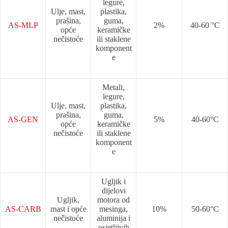
legure,
Ulje, mast,
plastika,
prašina,
guma,
AS-MLP
2%
40-60 °C
opće
keramičke
nečistoće
ili staklene
komponent
e
Metali,
legure,
Ulje, mast,
plastika,
prašina,
guma,
AS-GEN
5%
40-60°C
opće
keramičke
nečistoće
ili staklene
komponent
e
Ugljik i
dijelovi
Ugljik,
motora od
AS-CARB
mast i opće
mesinga,
10%
50-60°C
nečistoće
aluminija i
osjetljivih