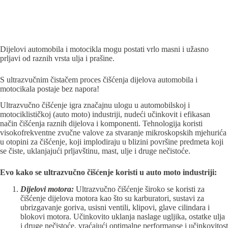
Dijelovi automobila i motocikla mogu postati vrlo masni i užasno
prljavi od raznih vrsta ulja i prašine.
S ultrazvučnim čistačem proces čišćenja dijelova automobila i
motocikala postaje bez napora!
Ultrazvučno čišćenje igra značajnu ulogu u automobilskoj i
motociklističkoj (auto moto) industriji, nudeći učinkovit i efikasan
način čišćenja raznih dijelova i komponenti. Tehnologija koristi
visokofrekventne zvučne valove za stvaranje mikroskopskih mjehurića
u otopini za čišćenje, koji implodiraju u blizini površine predmeta koji
se čiste, uklanjajući prljavštinu, mast, ulje i druge nečistoće.
Evo kako se ultrazvučno čišćenje koristi u auto moto industriji:
Dijelovi motora:
Ultrazvučno čišćenje široko se koristi za
čišćenje dijelova motora kao što su karburatori, sustavi za
ubrizgavanje goriva, usisni ventili, klipovi, glave cilindara i
blokovi motora. Učinkovito uklanja naslage ugljika, ostatke ulja
i druge nečistoće, vraćajući optimalne performanse i učinkovitost