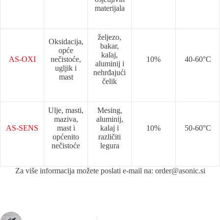
materijala
željezo,
Oksidacija,
bakar,
opće
kalaj,
AS-OXI
nečistoće,
10%
40-60°C
aluminij i
ugljik i
nehrđajući
mast
čelik
Ulje, masti,
Mesing,
maziva,
aluminij,
AS-SENS
mast i
kalaj i
10%
50-60°C
općenito
različiti
nečistoće
legura
Za više informacija možete poslati e-mail na: order@asonic.si