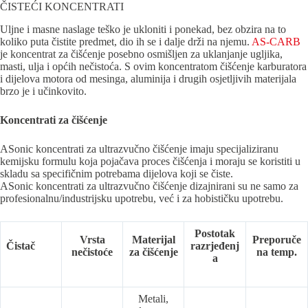
ČISTEĆI KONCENTRATI
Uljne i masne naslage teško je ukloniti i ponekad, bez obzira na to
koliko puta čistite predmet, dio ih se i dalje drži na njemu.
AS-CARB
je koncentrat za čišćenje posebno osmišljen za uklanjanje ugljika,
masti, ulja i općih nečistoća. S ovim koncentratom čišćenje karburatora
i dijelova motora od mesinga, aluminija i drugih osjetljivih materijala
brzo je i učinkovito.
Koncentrati za čišćenje
ASonic koncentrati za ultrazvučno čišćenje imaju specijaliziranu
kemijsku formulu koja pojačava proces čišćenja i moraju se koristiti u
skladu sa specifičnim potrebama dijelova koji se čiste.
ASonic koncentrati za ultrazvučno čišćenje dizajnirani su ne samo za
profesionalnu/industrijsku upotrebu, već i za hobističku upotrebu.
Postotak
Vrsta
Materijal
Preporuče
Čistač
razrjeđenj
nečistoće
za čišćenje
na temp.
a
Metali,