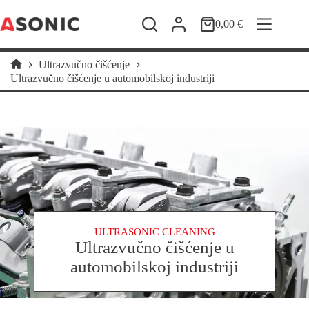
Preskoči
na
0,00
€
Košarica
sadržaj
Ultrazvučno čišćenje
Početna
Ultrazvučno čišćenje u automobilskoj industriji
stranica
ULTRASONIC CLEANING
Ultrazvučno čišćenje u
automobilskoj industriji