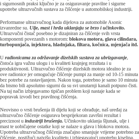
i sigurnosnih praksi ključno je za osiguravanje pravilne i sigurne
upotrebe ultrazvučnih sustava za čišćenje u automobilskoj industriji.
Performanse ultrazvučnog kada dijelova za automobile Asonic
izvanredne su.
Ulje, mast i hrđa uklanjaju se brzo i učinkovito.
Ultrazvučni čistač posebno je dizajniran za čišćenje svih vrsta
komponenti povezanih s motorom:
blokova motora, glava cilindara,
turbopunjača, injektora, hladnjaka, filtara, kočnica, mjenjača itd.
U
radionicama za održavanje dizelskih sustava za ubrizgavanje
,
čistoća igra važnu ulogu i u kvaliteti krajnjeg rezultata i u
produktivnosti. Ultrazvučno čišćenje dizelskih motora idealno je za
ove radionice jer omogućuje čišćenje pumpi za manje od 10-15 minuta
bez potrebe za rastavljanjem. Nakon toga, potrebno je samo 10 minuta
da bismo bili apsolutno sigurni da su svi unutarnji kanali potpuno čisti.
Na taj način izbjegavamo tipičan problem koji nastaje kada se
popravak izvodi bez pravilnog čišćenja.
Neovisno o vrsti brušenja ili dijelu koji se obrađuje, naš uređaj za
ultrazvučno čišćenje osigurava besprijekoran završni rezultat i
preciznost u
industriji brušenja.
Učinkovito uklanja šljunak, ulje i
mast te uobičajene ostatke koji se nalaze u glava i blokova motora.
Upotreba ultrazvučnog čišćenja značajno smanjuje vrijeme potrebno za
čišćenje, postižući najvišu kvalitetu i izbjegavajući upotrebu kiselina,