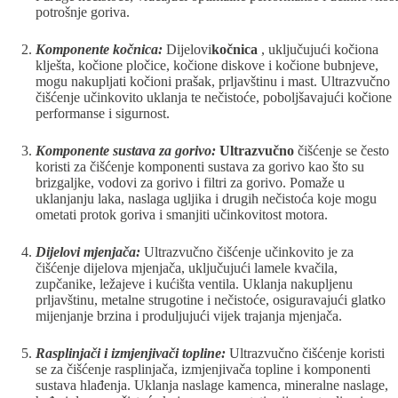
potrošnje goriva.
Komponente kočnica:
Dijelovi
kočnica
, uključujući kočiona
klješta, kočione pločice, kočione diskove i kočione bubnjeve,
mogu nakupljati kočioni prašak, prljavštinu i mast. Ultrazvučno
čišćenje učinkovito uklanja te nečistoće, poboljšavajući kočione
performanse i sigurnost.
Komponente sustava za gorivo:
Ultrazvučno
čišćenje se često
koristi za čišćenje komponenti sustava za gorivo kao što su
brizgaljke, vodovi za gorivo i filtri za gorivo. Pomaže u
uklanjanju laka, naslaga ugljika i drugih nečistoća koje mogu
ometati protok goriva i smanjiti učinkovitost motora.
Dijelovi mjenjača:
Ultrazvučno čišćenje učinkovito je za
čišćenje dijelova mjenjača, uključujući lamele kvačila,
zupčanike, ležajeve i kućišta ventila. Uklanja nakupljenu
prljavštinu, metalne strugotine i nečistoće, osiguravajući glatko
mijenjanje brzina i produljujući vijek trajanja mjenjača.
Rasplinjači i izmjenjivači topline:
Ultrazvučno čišćenje koristi
se za čišćenje rasplinjača, izmjenjivača topline i komponenti
sustava hlađenja. Uklanja naslage kamenca, mineralne naslage,