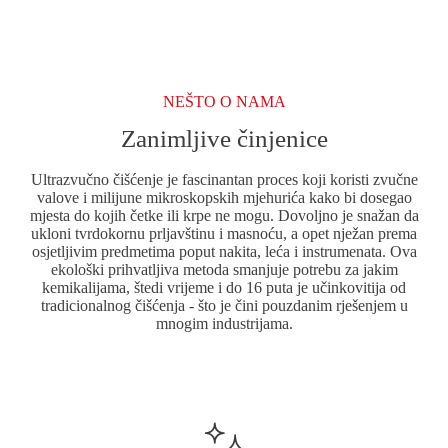
/
KONCENTRATI
NEŠTO O NAMA
Zanimljive činjenice
Ultrazvučno čišćenje je fascinantan proces koji koristi zvučne
valove i milijune mikroskopskih mjehurića kako bi dosegao
mjesta do kojih četke ili krpe ne mogu. Dovoljno je snažan da
ukloni tvrdokornu prljavštinu i masnoću, a opet nježan prema
osjetljivim predmetima poput nakita, leća i instrumenata. Ova
ekološki prihvatljiva metoda smanjuje potrebu za jakim
kemikalijama, štedi vrijeme i do 16 puta je učinkovitija od
tradicionalnog čišćenja - što je čini pouzdanim rješenjem u
mnogim industrijama.