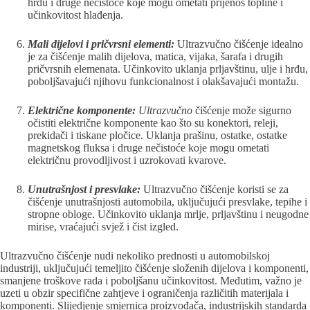
hrđu i druge nečistoće koje mogu ometati prijenos topline i
učinkovitost hlađenja.
Mali dijelovi i pričvrsni elementi:
Ultrazvučno čišćenje idealno
je za čišćenje malih dijelova, matica, vijaka, šarafa i drugih
pričvrsnih elemenata. Učinkovito uklanja prljavštinu, ulje i hrđu,
poboljšavajući njihovu funkcionalnost i olakšavajući montažu.
Električne komponente:
Ultrazvučno
čišćenje može sigurno
očistiti električne komponente kao što su konektori, releji,
prekidači i tiskane pločice. Uklanja prašinu, ostatke, ostatke
magnetskog fluksa i druge nečistoće koje mogu ometati
električnu provodljivost i uzrokovati kvarove.
Unutrašnjost i presvlake:
Ultrazvučno čišćenje koristi se za
čišćenje unutrašnjosti automobila, uključujući presvlake, tepihe i
stropne obloge. Učinkovito uklanja mrlje, prljavštinu i neugodne
mirise, vraćajući svjež i čist izgled.
Ultrazvučno čišćenje nudi nekoliko prednosti u automobilskoj
industriji, uključujući temeljito čišćenje složenih dijelova i komponenti,
smanjene troškove rada i poboljšanu učinkovitost. Međutim, važno je
uzeti u obzir specifične zahtjeve i ograničenja različitih materijala i
komponenti. Slijedjenje smjernica proizvođača, industrijskih standarda