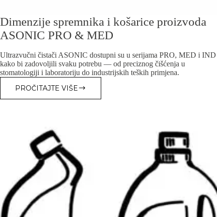
Dimenzije spremnika i košarice proizvoda
ASONIC PRO & MED
Ultrazvučni čistači ASONIC dostupni su u serijama PRO, MED i IND
kako bi zadovoljili svaku potrebu — od preciznog čišćenja u
stomatologiji i laboratoriju do industrijskih teških primjena.
PROČITAJTE VIŠE
DIMENZIJE
SPREMNIKA
I
KOŠARICE
PROIZVODA
ASONIC
PRO
&
MED