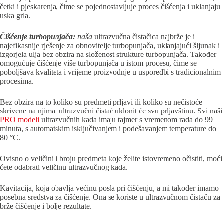
četki i pjeskarenja, čime se pojednostavljuje proces čišćenja i uklanjaju
uska grla.
Čišćenje turbopunjača:
naša
ultrazvučna čistačica najbrže je i
najefikasnije rješenje za obnovitelje turbopunjača, uklanjajući šljunak i
izgorjela ulja bez obzira na složenost strukture turbopunjača. Također
omogućuje čišćenje više turbopunjača u istom procesu, čime se
poboljšava kvaliteta i vrijeme proizvodnje u usporedbi s tradicionalnim
procesima.
Bez obzira na to koliko su predmeti prljavi ili koliko su nečistoće
skrivene na njima, ultrazvučni čistač uklonit će svu prljavštinu. Svi naši
PRO modeli
ultrazvučnih kada imaju tajmer s vremenom rada do 99
minuta, s automatskim isključivanjem i podešavanjem temperature do
80 °C.
Ovisno o veličini i broju predmeta koje želite istovremeno očistiti, moći
ćete odabrati veličinu ultrazvučnog kada.
Kavitacija, koja obavlja većinu posla pri čišćenju, a mi također imamo
posebna sredstva za čišćenje. Ona se koriste u ultrazvučnom čistaču za
brže čišćenje i bolje rezultate.