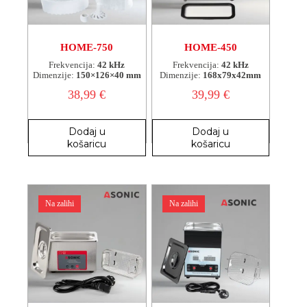
HOME-750
HOME-450
Frekvencija:
42 kHz
Frekvencija:
42 kHz
Dimenzije:
150×126×40 mm
Dimenzije:
168x79x42mm
38,99
€
39,99
€
Dodaj u
Dodaj u
košaricu
košaricu
Na zalihi
Na zalihi