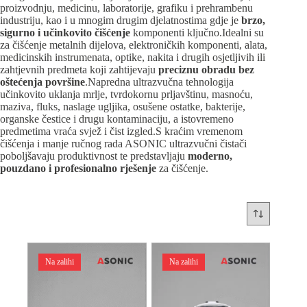
proizvodnju, medicinu, laboratorije, grafiku i prehrambenu
industriju, kao i u mnogim drugim djelatnostima gdje je
brzo,
sigurno i učinkovito čišćenje
komponenti ključno.Idealni su
za čišćenje metalnih dijelova, elektroničkih komponenti, alata,
medicinskih instrumenata, optike, nakita i drugih osjetljivih ili
zahtjevnih predmeta koji zahtijevaju
preciznu obradu bez
oštećenja površine
.Napredna ultrazvučna tehnologija
učinkovito uklanja mrlje, tvrdokornu prljavštinu, masnoću,
maziva, fluks, naslage ugljika, osušene ostatke, bakterije,
organske čestice i drugu kontaminaciju, a istovremeno
predmetima vraća svjež i čist izgled.S kraćim vremenom
čišćenja i manje ručnog rada ASONIC ultrazvučni čistači
poboljšavaju produktivnost te predstavljaju
moderno,
pouzdano i profesionalno rješenje
za čišćenje.
Na zalihi
Na zalihi