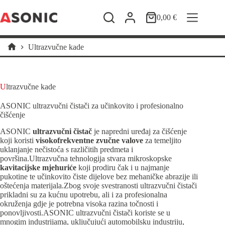
Preskoči
na
0,00
€
Košarica
sadržaj
Ultrazvučne kade
Početna
stranica
Ultrazvučne kade
ASONIC ultrazvučni čistači za učinkovito i profesionalno
čišćenje
ASONIC
ultrazvučni čistač
je napredni uređaj za čišćenje
koji koristi
visokofrekventne zvučne valove
za temeljito
uklanjanje nečistoća s različitih predmeta i
površina.Ultrazvučna tehnologija stvara mikroskopske
kavitacijske mjehuriće
koji prodiru čak i u najmanje
pukotine te učinkovito čiste dijelove bez mehaničke abrazije ili
oštećenja materijala.Zbog svoje svestranosti ultrazvučni čistači
prikladni su za kućnu upotrebu, ali i za profesionalna
okruženja gdje je potrebna visoka razina točnosti i
ponovljivosti.ASONIC ultrazvučni čistači koriste se u
mnogim industrijama, uključujući automobilsku industriju,