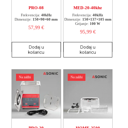
PRO-08
MED-20-40khz
Frekvencija:
40kHz
Frekvencija:
40kHz
Dimenzije:
150×90×60 mm
Dimenzije:
150×137×105 mm
Grijanje:
100 W
57,99
€
95,99
€
Dodaj u
Dodaj u
košaricu
košaricu
Na zalihi
Na zalihi
PRO-20
HOME-2500