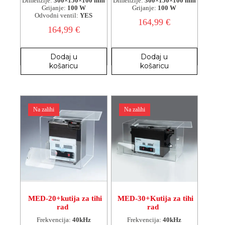
Dimenzije:
300×150×100 mm
Dimenzije:
300×150×100 mm
Grijanje:
100 W
Grijanje:
100 W
Odvodni ventil:
YES
164,99
€
164,99
€
Dodaj u
Dodaj u
košaricu
košaricu
Na zalihi
Na zalihi
MED-20+kutija za tihi
MED-30+Kutija za tihi
rad
rad
Frekvencija:
40kHz
Frekvencija:
40kHz