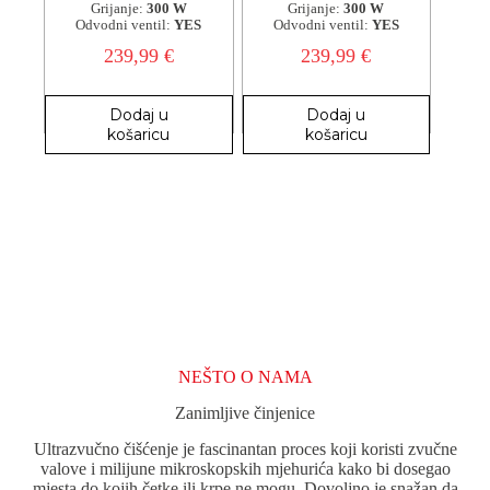
Grijanje:
300 W
Grijanje:
300 W
Odvodni ventil:
YES
Odvodni ventil:
YES
239,99
€
239,99
€
Dodaj u
Dodaj u
košaricu
košaricu
NEŠTO O NAMA
Zanimljive činjenice
Ultrazvučno čišćenje je fascinantan proces koji koristi zvučne
valove i milijune mikroskopskih mjehurića kako bi dosegao
mjesta do kojih četke ili krpe ne mogu. Dovoljno je snažan da