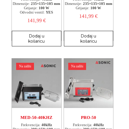
Dimenzije:
235×135×105 mm
Dimenzije:
235×135×105 mm
Grijanje:
100 W
Grijanje:
100 W
Odvodni ventil:
YES
141,99
€
141,99
€
Dodaj u
Dodaj u
košaricu
košaricu
Na zalihi
Na zalihi
MED-50-40KHZ
PRO-50
Frekvencija:
40kHz
Frekvencija:
40kHz