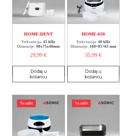
HOME-DENT
HOME-650
Frekvencija:
45 kHz
Frekvencija:
40 kHz
Dimenzije:
90x75x40mm
Dimenzije:
160×85×65 mm
29,99
€
35,99
€
Dodaj u
Dodaj u
košaricu
košaricu
Na zalihi
Na zalihi