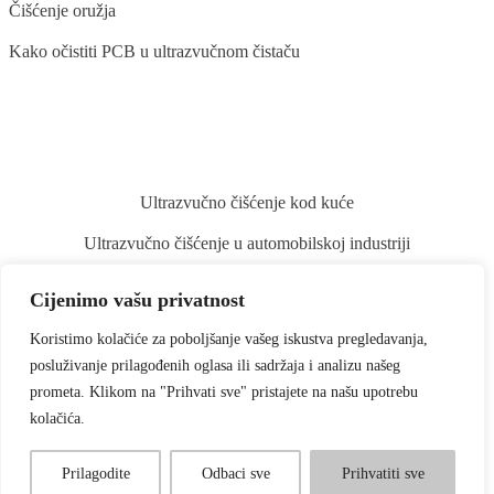
Čišćenje oružja
Kako očistiti PCB u ultrazvučnom čistaču
BLOG
Ultrazvučno čišćenje kod kuće
Ultrazvučno čišćenje u automobilskoj industriji
Ultrazvučno čišćenje stomatoloških instrumenata
Cijenimo vašu privatnost
Ultrazvučno čišćenje povrća i voća
Koristimo kolačiće za poboljšanje vašeg iskustva pregledavanja,
Ultrazvučno čišćenje kistova za šminku
posluživanje prilagođenih oglasa ili sadržaja i analizu našeg
prometa. Klikom na "Prihvati sve" pristajete na našu upotrebu
kolačića.
Prilagodite
Odbaci sve
Prihvatiti sve