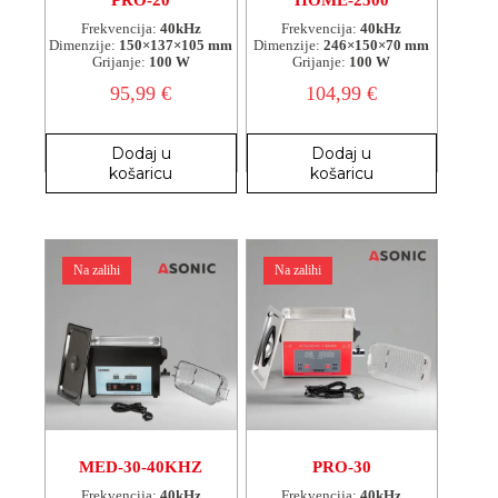
Frekvencija:
40kHz
Frekvencija:
40kHz
Dimenzije:
150×137×105 mm
Dimenzije:
246×150×70 mm
Grijanje:
100 W
Grijanje:
100 W
95,99
€
104,99
€
Dodaj u
Dodaj u
košaricu
košaricu
Na zalihi
Na zalihi
MED-30-40KHZ
PRO-30
Frekvencija:
40kHz
Frekvencija:
40kHz