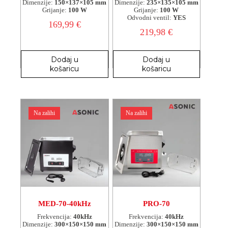
Dimenzije:
150×137×105 mm
Dimenzije:
235×135×105 mm
Grijanje:
100 W
Grijanje:
100 W
Odvodni ventil:
YES
169,99
€
219,98
€
Dodaj u
Dodaj u
košaricu
košaricu
Na zalihi
Na zalihi
MED-70-40kHz
PRO-70
Frekvencija:
40kHz
Frekvencija:
40kHz
Dimenzije:
300×150×150 mm
Dimenzije:
300×150×150 mm