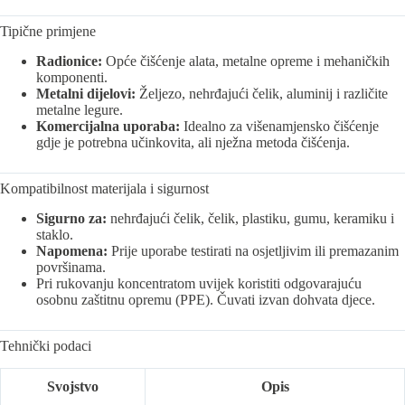
Tipične primjene
Radionice:
Opće čišćenje alata, metalne opreme i mehaničkih
komponenti.
Metalni dijelovi:
Željezo, nehrđajući čelik, aluminij i različite
metalne legure.
Komercijalna uporaba:
Idealno za višenamjensko čišćenje
gdje je potrebna učinkovita, ali nježna metoda čišćenja.
Kompatibilnost materijala i sigurnost
Sigurno za:
nehrđajući čelik, čelik, plastiku, gumu, keramiku i
staklo.
Napomena:
Prije uporabe testirati na osjetljivim ili premazanim
površinama.
Pri rukovanju koncentratom uvijek koristiti odgovarajuću
osobnu zaštitnu opremu (PPE). Čuvati izvan dohvata djece.
Tehnički podaci
Svojstvo
Opis