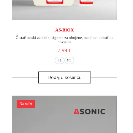
AS-BIOX
Čistač maski za kisik; siguran za obojene, metalne i tekstilne
površine
7,99
€
1 L
5 L
Ovaj
proizvod
Dodaj u košaricu
ima
više
varijanti.
Opcije
se
Na zalihi
mogu
odabrati
na
stranici
proizvoda