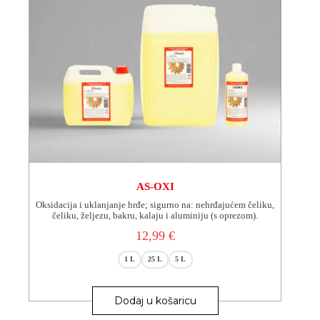
AS-OXI
Oksidacija i uklanjanje hrđe; sigurno na: nehrđajućem čeliku,
čeliku, željezu, bakru, kalaju i aluminiju (s oprezom).
12,99
€
1 L
25 L
5 L
Ovaj
proizvod
Dodaj u košaricu
ima
više