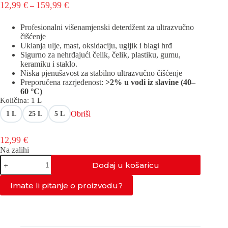
Raspon
12,99
€
159,99
€
–
cijena:
od
Profesionalni višenamjenski deterdžent za ultrazvučno
12,99 €
čišćenje
do
Uklanja ulje, mast, oksidaciju, ugljik i blagi hrđ
159,99 €
Sigurno za nehrđajući čelik, čelik, plastiku, gumu,
keramiku i staklo.
Niska pjenušavost za stabilno ultrazvučno čišćenje
Preporučena razrjeđenost:
>2% u vodi iz slavine (40–
60 °C)
Količina
: 1 L
Obriši
1 L
25 L
5 L
12,99
€
Na zalihi
AS-
Dodaj u košaricu
MLP
količina
Imate li pitanje o proizvodu?