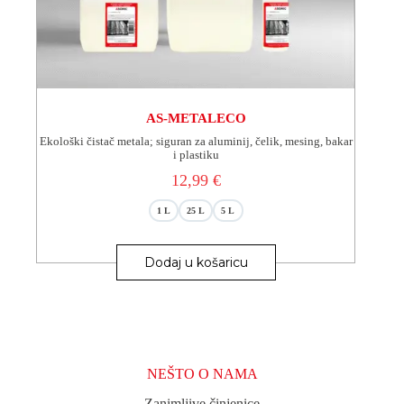
AS-METALECO
Ekološki čistač metala; siguran za aluminij, čelik, mesing, bakar
i plastiku
12,99
€
1 L
25 L
5 L
Ovaj
proizvod
Dodaj u košaricu
ima
više
varijanti.
Opcije
se
mogu
odabrati
NEŠTO O NAMA
na
stranici
Zanimljive činjenice