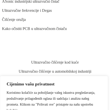
ASonic industrijski ultrazvučni čistač
Ultrazvučne frekvencije i Degas
Čišćenje oružja
Kako očistiti PCB u ultrazvučnom čistaču
BLOG
Ultrazvučno čišćenje kod kuće
Ultrazvučno čišćenje u automobilskoj industriji
Ultrazvučno čišćenje stomatoloških instrumenata
Cijenimo vašu privatnost
Ultrazvučno čišćenje povrća i voća
Koristimo kolačiće za poboljšanje vašeg iskustva pregledavanja,
Ultrazvučno čišćenje kistova za šminku
posluživanje prilagođenih oglasa ili sadržaja i analizu našeg
prometa. Klikom na "Prihvati sve" pristajete na našu upotrebu