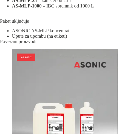
AS-MLP-25
– kanister od 25 L
AS-MLP-1000
– IBC spremnik od 1000 L
Paket uključuje
ASONIC AS-MLP koncentrat
Upute za uporabu (na etiketi)
Povezani proizvodi
Na zalihi