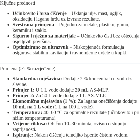
Ključne prednosti
Učinkovito i brzo čišćenje
– Uklanja ulje, mast, ugljik,
oksidaciju i laganu hrđu uz izvrsne rezultate.
Svestrana primjena
– Pogodno za metale, plastiku, gumu,
keramiku i staklo.
Sigurno i nježno za materijale
– Učinkovito čisti bez oštećenja
osjetljivih površina.
Optimizirano za ultrazvuk
– Niskopjenuća formulacija
osigurava stabilnu kavitaciju i ravnomjerne uvjete u kupki.
Primjena (>2 % razrjeđenje)
Standardna mješavina:
Dodajte 2 % koncentrata u vodu iz
slavine.
Primjer 1:
U 1 L vode dodajte
20 mL
AS-MLP.
Primjer 2:
Za 50 L vode dodajte
1 L
AS-MLP.
Ekonomična mješavina (1 %):
Za lagana onečišćenja dodajte
10 mL na 1 L vode
(1 L na 100 L vode).
Temperatura:
40–60 °C za optimalne rezultate (učinkovito i pri
nižim temperaturama).
Vrijeme ciklusa:
Obično 10–30 minuta, ovisno o stupnju
zaprljanosti.
Ispiranje:
Nakon čišćenja temeljito isperite čistom vodom.