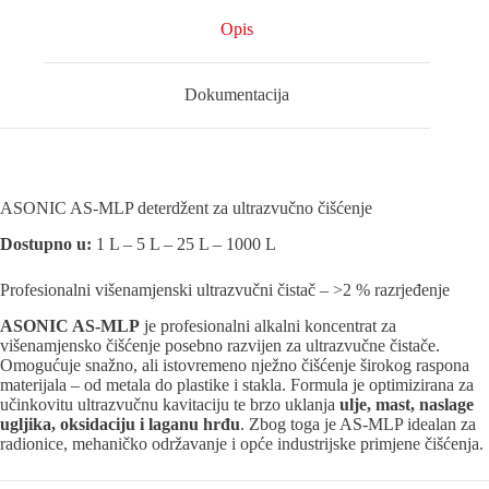
Opis
Dokumentacija
ASONIC AS-MLP deterdžent za ultrazvučno čišćenje
Dostupno u:
1 L – 5 L – 25 L – 1000 L
Profesionalni višenamjenski ultrazvučni čistač – >2 % razrjeđenje
ASONIC AS-MLP
je profesionalni alkalni koncentrat za
višenamjensko čišćenje posebno razvijen za ultrazvučne čistače.
Omogućuje snažno, ali istovremeno nježno čišćenje širokog raspona
materijala – od metala do plastike i stakla. Formula je optimizirana za
učinkovitu ultrazvučnu kavitaciju te brzo uklanja
ulje, mast, naslage
ugljika, oksidaciju i laganu hrđu
. Zbog toga je AS-MLP idealan za
radionice, mehaničko održavanje i opće industrijske primjene čišćenja.