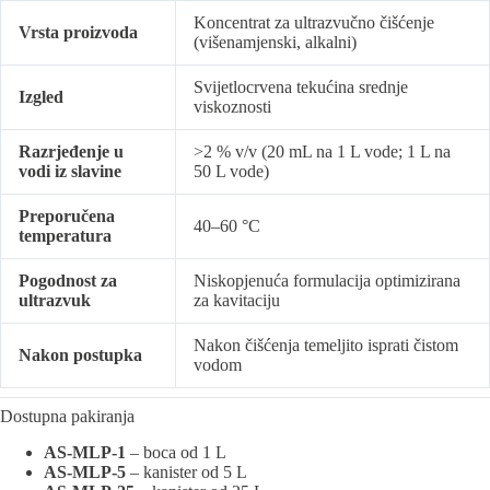
Koncentrat za ultrazvučno čišćenje
Vrsta proizvoda
(višenamjenski, alkalni)
Svijetlocrvena tekućina srednje
Izgled
viskoznosti
Razrjeđenje u
>2 % v/v (20 mL na 1 L vode; 1 L na
vodi iz slavine
50 L vode)
Preporučena
40–60 °C
temperatura
Pogodnost za
Niskopjenuća formulacija optimizirana
ultrazvuk
za kavitaciju
Nakon čišćenja temeljito isprati čistom
Nakon postupka
vodom
Dostupna pakiranja
AS-MLP-1
– boca od 1 L
AS-MLP-5
– kanister od 5 L