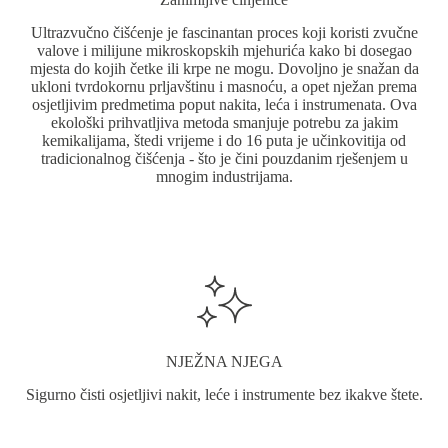
proizvoda
Ultrazvučno čišćenje je fascinantan proces koji koristi zvučne
valove i milijune mikroskopskih mjehurića kako bi dosegao
mjesta do kojih četke ili krpe ne mogu. Dovoljno je snažan da
ukloni tvrdokornu prljavštinu i masnoću, a opet nježan prema
osjetljivim predmetima poput nakita, leća i instrumenata. Ova
ekološki prihvatljiva metoda smanjuje potrebu za jakim
kemikalijama, štedi vrijeme i do 16 puta je učinkovitija od
tradicionalnog čišćenja - što je čini pouzdanim rješenjem u
mnogim industrijama.
NJEŽNA NJEGA
Sigurno čisti osjetljivi nakit, leće i instrumente bez ikakve štete.