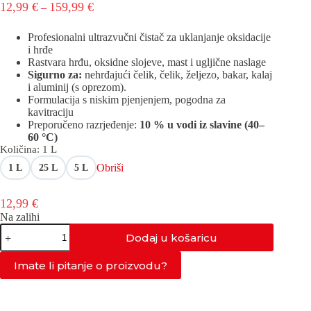
Raspon
12,99
€
159,99
€
–
cijena:
od
Profesionalni ultrazvučni čistač za uklanjanje oksidacije
12,99 €
i hrđe
do
Rastvara hrđu, oksidne slojeve, mast i ugljične naslage
159,99 €
Sigurno za:
nehrđajući čelik, čelik, željezo, bakar, kalaj
i aluminij (s oprezom).
Formulacija s niskim pjenjenjem, pogodna za
kavitraciju
Preporučeno razrjeđenje:
10 % u vodi iz slavine (40–
60 °C)
Količina
: 1 L
Obriši
1 L
25 L
5 L
12,99
€
Na zalihi
AS-
Dodaj u košaricu
OXI
količina
Imate li pitanje o proizvodu?