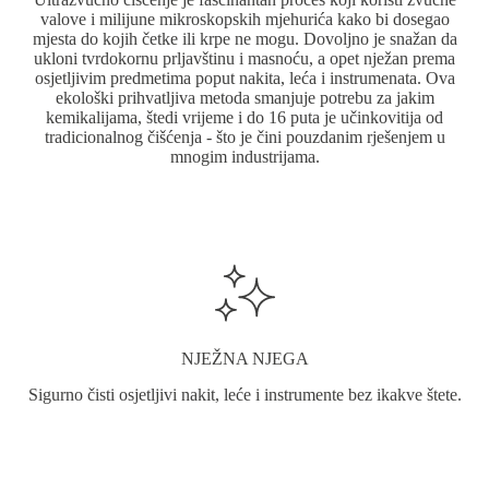
valove i milijune mikroskopskih mjehurića kako bi dosegao
mjesta do kojih četke ili krpe ne mogu. Dovoljno je snažan da
ukloni tvrdokornu prljavštinu i masnoću, a opet nježan prema
osjetljivim predmetima poput nakita, leća i instrumenata. Ova
ekološki prihvatljiva metoda smanjuje potrebu za jakim
kemikalijama, štedi vrijeme i do 16 puta je učinkovitija od
tradicionalnog čišćenja - što je čini pouzdanim rješenjem u
mnogim industrijama.
NJEŽNA NJEGA
Sigurno čisti osjetljivi nakit, leće i instrumente bez ikakve štete.