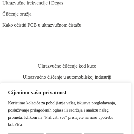
Ultrazvučne frekvencije i Degas
Čišćenje oružja
Kako očistiti PCB u ultrazvučnom čistaču
BLOG
Ultrazvučno čišćenje kod kuće
Ultrazvučno čišćenje u automobilskoj industriji
Ultrazvučno čišćenje stomatoloških instrumenata
Cijenimo vašu privatnost
Ultrazvučno čišćenje povrća i voća
Koristimo kolačiće za poboljšanje vašeg iskustva pregledavanja,
Ultrazvučno čišćenje kistova za šminku
posluživanje prilagođenih oglasa ili sadržaja i analizu našeg
prometa. Klikom na "Prihvati sve" pristajete na našu upotrebu
kolačića.