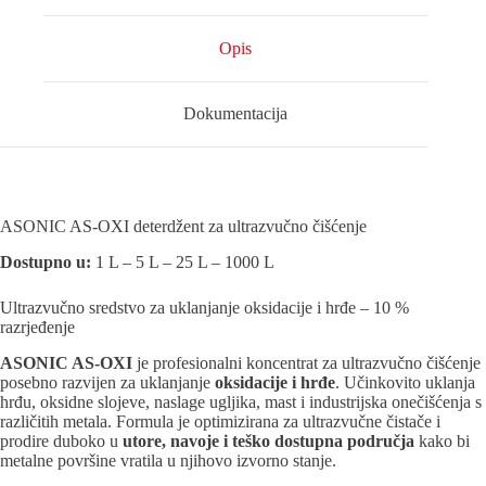
Opis
Dokumentacija
ASONIC AS-OXI deterdžent za ultrazvučno čišćenje
Dostupno u:
1 L – 5 L – 25 L – 1000 L
Ultrazvučno sredstvo za uklanjanje oksidacije i hrđe – 10 %
razrjeđenje
ASONIC AS-OXI
je profesionalni koncentrat za ultrazvučno čišćenje
posebno razvijen za uklanjanje
oksidacije i hrđe
. Učinkovito uklanja
hrđu, oksidne slojeve, naslage ugljika, mast i industrijska onečišćenja s
različitih metala. Formula je optimizirana za ultrazvučne čistače i
prodire duboko u
utore, navoje i teško dostupna područja
kako bi
metalne površine vratila u njihovo izvorno stanje.