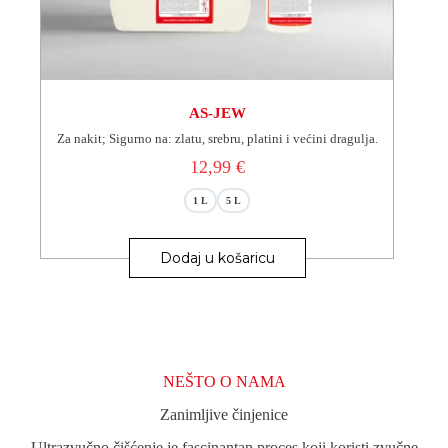
AS-JEW
Za nakit; Sigurno na: zlatu, srebru, platini i većini dragulja.
12,99
€
1 L
5 L
Ovaj
proizvod
Dodaj u košaricu
ima
više
varijanti.
Opcije
se
mogu
odabrati
NEŠTO O NAMA
na
stranici
Zanimljive činjenice
proizvoda
Ultrazvučno čišćenje je fascinantan proces koji koristi zvučne