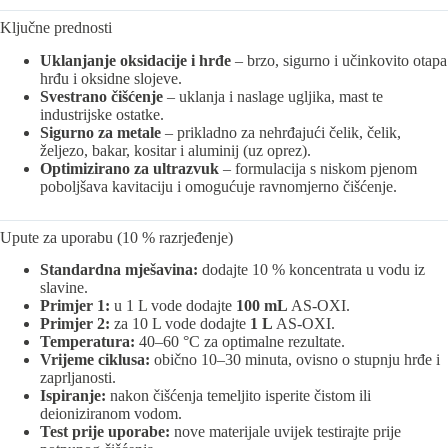
Ključne prednosti
Uklanjanje oksidacije i hrđe
– brzo, sigurno i učinkovito otapa
hrđu i oksidne slojeve.
Svestrano čišćenje
– uklanja i naslage ugljika, mast te
industrijske ostatke.
Sigurno za metale
– prikladno za nehrđajući čelik, čelik,
željezo, bakar, kositar i aluminij (uz oprez).
Optimizirano za ultrazvuk
– formulacija s niskom pjenom
poboljšava kavitaciju i omogućuje ravnomjerno čišćenje.
Upute za uporabu (10 % razrjeđenje)
Standardna mješavina:
dodajte 10 % koncentrata u vodu iz
slavine.
Primjer 1:
u 1 L vode dodajte
100 mL
AS-OXI.
Primjer 2:
za 10 L vode dodajte
1 L
AS-OXI.
Temperatura:
40–60 °C za optimalne rezultate.
Vrijeme ciklusa:
obično 10–30 minuta, ovisno o stupnju hrđe i
zaprljanosti.
Ispiranje:
nakon čišćenja temeljito isperite čistom ili
deioniziranom vodom.
Test prije uporabe:
nove materijale uvijek testirajte prije