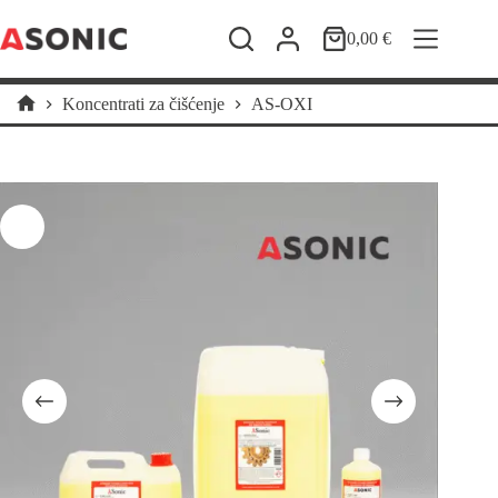
Preskoči
na
0,00
€
Košarica
sadržaj
Koncentrati za čišćenje
AS-OXI
Početna
stranica