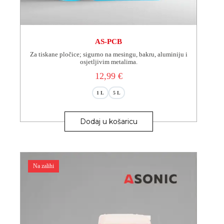
AS-PCB
Za tiskane pločice; sigurno na mesingu, bakru, aluminiju i
osjetljivim metalima.
12,99
€
1 L
5 L
Ovaj
proizvod
Dodaj u košaricu
ima
više
varijanti.
Opcije
se
Na zalihi
mogu
odabrati
na
stranici
proizvoda