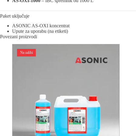
AS-OXI-1000
– IBC spremnik od 1000 L
Paket uključuje
ASONIC AS-OXI koncentrat
Upute za uporabu (na etiketi)
Povezani proizvodi
Na zalihi