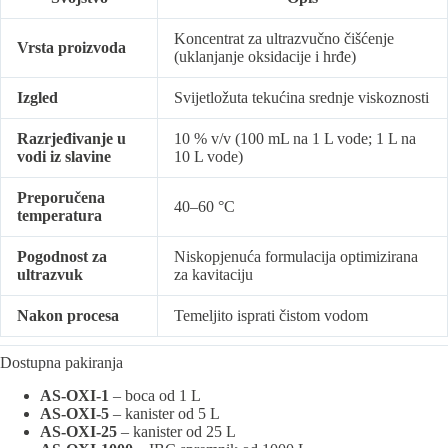
Koncentrat za ultrazvučno čišćenje
Vrsta proizvoda
(uklanjanje oksidacije i hrđe)
Izgled
Svijetložuta tekućina srednje viskoznosti
Razrjeđivanje u
10 % v/v (100 mL na 1 L vode; 1 L na
vodi iz slavine
10 L vode)
Preporučena
40–60 °C
temperatura
Pogodnost za
Niskopjenuća formulacija optimizirana
ultrazvuk
za kavitaciju
Nakon procesa
Temeljito isprati čistom vodom
Dostupna pakiranja
AS-OXI-1
– boca od 1 L
AS-OXI-5
– kanister od 5 L
AS-OXI-25
– kanister od 25 L