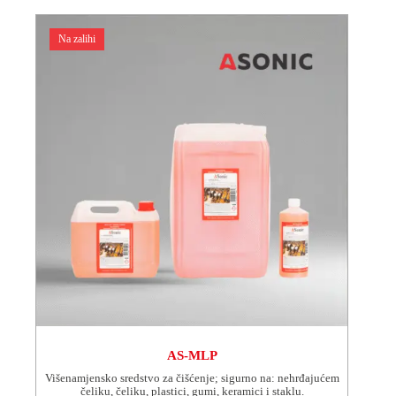
Opcije
se
Na zalihi
mogu
odabrati
na
stranici
proizvoda
AS-MLP
Višenamjensko sredstvo za čišćenje; sigurno na: nehrđajućem
čeliku, čeliku, plastici, gumi, keramici i staklu.