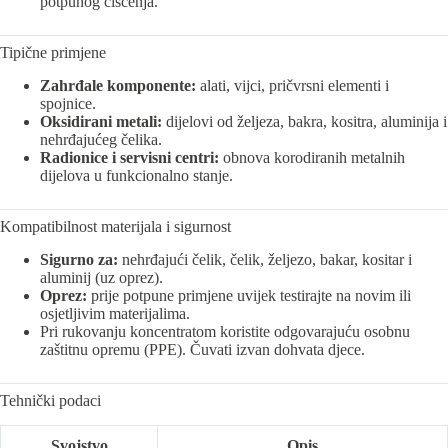
potpunog čišćenja.
Tipične primjene
Zahrđale komponente:
alati, vijci, pričvrsni elementi i
spojnice.
Oksidirani metali:
dijelovi od željeza, bakra, kositra, aluminija i
nehrđajućeg čelika.
Radionice i servisni centri:
obnova korodiranih metalnih
dijelova u funkcionalno stanje.
Kompatibilnost materijala i sigurnost
Sigurno za:
nehrđajući čelik, čelik, željezo, bakar, kositar i
aluminij (uz oprez).
Oprez:
prije potpune primjene uvijek testirajte na novim ili
osjetljivim materijalima.
Pri rukovanju koncentratom koristite odgovarajuću osobnu
zaštitnu opremu (PPE). Čuvati izvan dohvata djece.
Tehnički podaci
Svojstvo
Opis