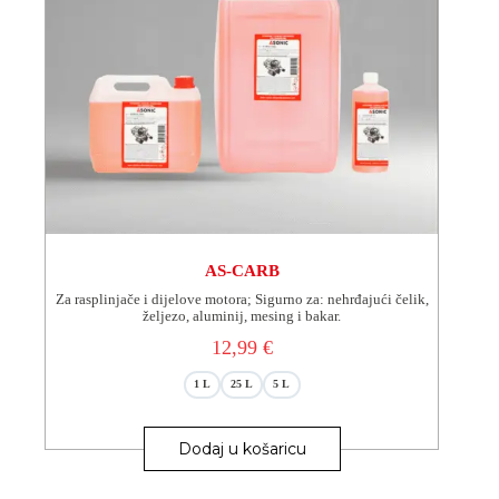
AS-CARB
Za rasplinjače i dijelove motora; Sigurno za: nehrđajući čelik,
željezo, aluminij, mesing i bakar.
12,99
€
1 L
25 L
5 L
Ovaj
proizvod
Dodaj u košaricu
ima
više
varijanti.