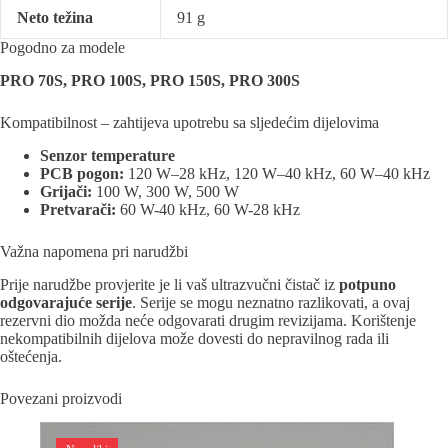
Neto težina
91 g
Pogodno za modele
PRO 70S, PRO 100S, PRO 150S, PRO 300S
Kompatibilnost – zahtijeva upotrebu sa sljedećim dijelovima
Senzor temperature
PCB pogon:
120 W–28 kHz, 120 W–40 kHz, 60 W–40 kHz
Grijači:
100 W, 300 W, 500 W
Pretvarači:
60 W-40 kHz, 60 W-28 kHz
Važna napomena pri narudžbi
Prije narudžbe provjerite je li vaš ultrazvučni čistač iz
potpuno
odgovarajuće serije
. Serije se mogu neznatno razlikovati, a ovaj
rezervni dio možda neće odgovarati drugim revizijama. Korištenje
nekompatibilnih dijelova može dovesti do nepravilnog rada ili
oštećenja.
Povezani proizvodi