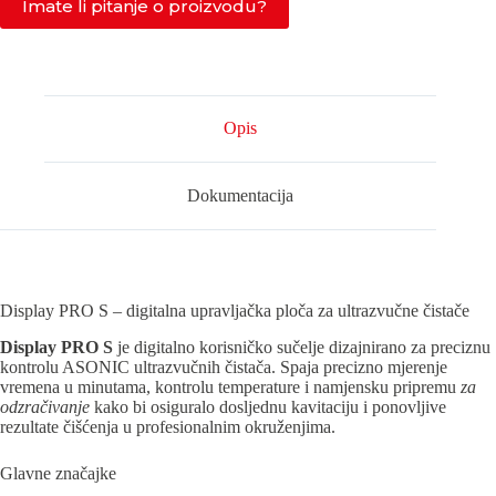
S-
Imate li pitanje o proizvodu?
MODELI
količina
Opis
Dokumentacija
Display PRO S – digitalna upravljačka ploča za ultrazvučne čistače
Display PRO S
je digitalno korisničko sučelje dizajnirano za preciznu
kontrolu ASONIC ultrazvučnih čistača. Spaja precizno mjerenje
vremena u minutama, kontrolu temperature i namjensku pripremu
za
odzračivanje
kako bi osiguralo dosljednu kavitaciju i ponovljive
rezultate čišćenja u profesionalnim okruženjima.
Glavne značajke