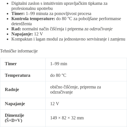
Digitalni zaslon s intuitivnim upravljačkim tipkama za
profesionalnu upotrebu
Timer:
1–99 minuta za ponovljivost procesa
Kontrola temperature:
do 80 °C za poboljšane performanse
deterdženta
Rad:
normalni način čišćenja i priprema
za odzračivanje
Napajanje:
12 V
Kompaktan i lagan modul za jednostavno servisiranje i zamjenu
Tehničke informacije
Timer
1–99 min
Temperatura
do 80 °C
obično čišćenje, priprema za
Radnje
odzračivanje
Napajanje
12 V
Dimenzije
149 × 82 × 32 mm
(Š×D×V)