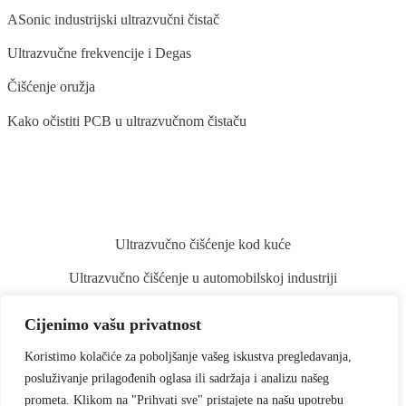
ASonic industrijski ultrazvučni čistač
Ultrazvučne frekvencije i Degas
Čišćenje oružja
Kako očistiti PCB u ultrazvučnom čistaču
BLOG
Ultrazvučno čišćenje kod kuće
Ultrazvučno čišćenje u automobilskoj industriji
Ultrazvučno čišćenje stomatoloških instrumenata
Cijenimo vašu privatnost
Ultrazvučno čišćenje povrća i voća
Koristimo kolačiće za poboljšanje vašeg iskustva pregledavanja,
Ultrazvučno čišćenje kistova za šminku
posluživanje prilagođenih oglasa ili sadržaja i analizu našeg
prometa. Klikom na "Prihvati sve" pristajete na našu upotrebu