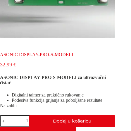
ASONIC DISPLAY-PRO-S-MODELI
32,99
€
ASONIC DISPLAY-PRO-S-MODELI za ultrazvučni
čistač
Digitalni tajmer za praktično rukovanje
Podesiva funkcija grijanja za poboljšane rezultate
Na zalihi
ASONIC
Dodaj u košaricu
DISPLAY-
PRO-