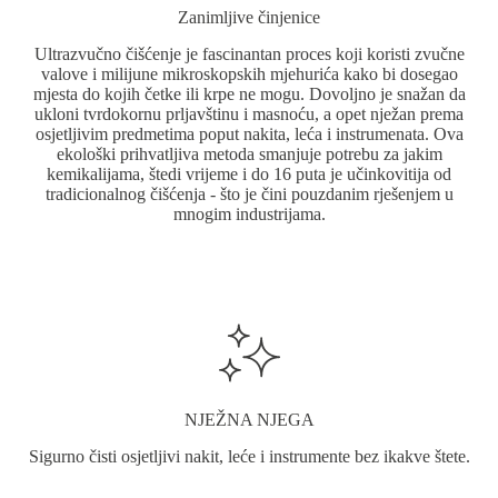
Zanimljive činjenice
Ultrazvučno čišćenje je fascinantan proces koji koristi zvučne
valove i milijune mikroskopskih mjehurića kako bi dosegao
mjesta do kojih četke ili krpe ne mogu. Dovoljno je snažan da
ukloni tvrdokornu prljavštinu i masnoću, a opet nježan prema
osjetljivim predmetima poput nakita, leća i instrumenata. Ova
ekološki prihvatljiva metoda smanjuje potrebu za jakim
kemikalijama, štedi vrijeme i do 16 puta je učinkovitija od
tradicionalnog čišćenja - što je čini pouzdanim rješenjem u
mnogim industrijama.
NJEŽNA NJEGA
Sigurno čisti osjetljivi nakit, leće i instrumente bez ikakve štete.