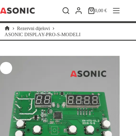
Preskoči
na
0,00
€
Košarica
sadržaj
Rezervni dijelovi
Početna
ASONIC DISPLAY-PRO-S-MODELI
stranica