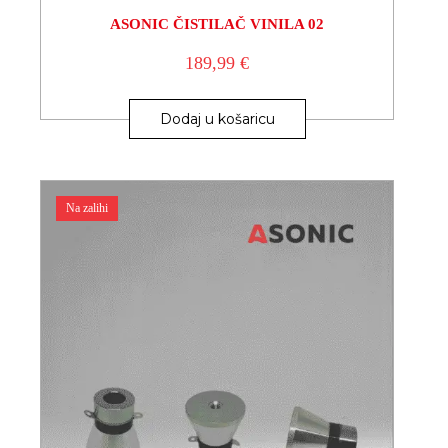
ASONIC ČISTILAČ VINILA 02
189,99
€
Dodaj u košaricu
Na zalihi