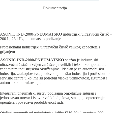
Dokumentacija
ASONIC IND-2000-PNEUMATSKO industrijski ultrazvučni čistač –
200 L, 28 kHz, pneumatsko podizanje
Profesionalni industrijski ultrazvučni čistač velikog kapaciteta s
grijanjem
ASONIC IND-2000-PNEUMATSKO
snažan je industrijski
ultrazvučni čistač razvijen za čišćenje velikih i teških komponenti u
zahtjevnim industrijskim okruženjima. Idealan je za automobilsku
industriju, zrakoplovstvo, proizvodnju, tešku industriju i profesionalne
servisne centre u kojima su potrebni visoka učinkovitost, sigurnost i
automatizirano rukovanje.
Integrirani pneumatski sustav podizanja omogućuje siguran i
jednostavan utovar i istovar velikih dijelova, smanjuje opterećenje
operatera i povećava produktivnost rada.
Ojačani spremnik od nehrđajućeg čelika SUS 304 kapaciteta 200