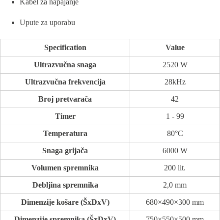
Kabel za napajanje
Upute za uporabu
Specification
Value
Ultrazvučna snaga
2520 W
Ultrazvučna frekvencija
28kHz
Broj pretvarača
42
Timer
1 - 99
Temperatura
80°C
Snaga grijača
6000 W
Volumen spremnika
200 lit.
Debljina spremnika
2,0 mm
Dimenzije košare (ŠxDxV)
680×490×300 mm
Dimenzije spremnika (ŠxDxV)
750×550×500 mm