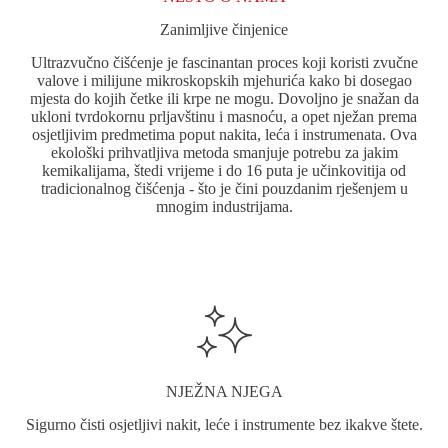
Zanimljive činjenice
Ultrazvučno čišćenje je fascinantan proces koji koristi zvučne
valove i milijune mikroskopskih mjehurića kako bi dosegao
mjesta do kojih četke ili krpe ne mogu. Dovoljno je snažan da
ukloni tvrdokornu prljavštinu i masnoću, a opet nježan prema
osjetljivim predmetima poput nakita, leća i instrumenata. Ova
ekološki prihvatljiva metoda smanjuje potrebu za jakim
kemikalijama, štedi vrijeme i do 16 puta je učinkovitija od
tradicionalnog čišćenja - što je čini pouzdanim rješenjem u
mnogim industrijama.
NJEŽNA NJEGA
Sigurno čisti osjetljivi nakit, leće i instrumente bez ikakve štete.