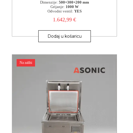
Dimenzije:
500×300×200 mm
Grijanje:
1000 W
Odvodni ventil:
YES
1.642,99
€
Dodaj u košaricu
Na zalihi