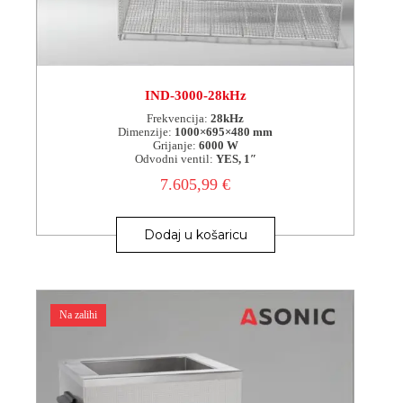
IND-3000-28kHz
Frekvencija:
28kHz
Dimenzije:
1000×695×480 mm
Grijanje:
6000 W
Odvodni ventil:
YES, 1″
7.605,99
€
Dodaj u košaricu
Na zalihi