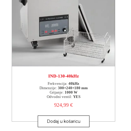
IND-130-40kHz
Frekvencija:
40kHz
Dimenzije:
300×240×180 mm
Grijanje:
1000 W
Odvodni ventil:
YES
924,99
€
Dodaj u košaricu