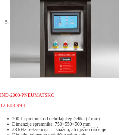
IND-2000-PNEUMATSKO
12.603,99
€
200 L spremnik od nehrđajućeg čelika (2 mm)
Dimenzije spremnika: 750×550×500 mm
28 kHz frekvencija — snažno, ali nježno čišćenje
Digitalni tajmer za praktično rukovanje