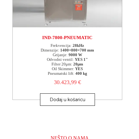
IND-7800-PNEUMATIC
Frekvencija:
28kHz
Dimenzije:
1400×800×700 mm
Grijanje:
9000 W
Odvodni ventil:
YES 1"
Filter 20μm:
20μm
Oil Skimmer:
YES
Pneumatski lift:
400 kg
30.423,99
€
Dodaj u košaricu
NEŠTO O NAMA