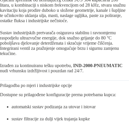
litara, u kombinaciji s niskom frekvencijom od 28 kHz, stvara snažnu
kavitaciju koja prodire duboko u složene geometrije, kanale i šupljine
te učinkovito uklanja ulja, masti, naslage ugljika, paste za poliranje,
ostatke fluksa i industrijske nečistoće.
Sustav industrijskih pretvarača osigurava stabilnu i ravnomjernu
raspodjelu ultrazvučne energije, dok snažno grijanje do 80 °C
poboljšava djelovanje deterdženata i skraćuje vrijeme čišćenja.
Integrirani ventil za pražnjenje omogućuje brzu i sigurnu zamjenu
tekućine.
Izrađen za kontinuiranu tešku upotrebu,
IND-2000-PNEUMATIC
nudi vrhunsku izdržljivost i pouzdan rad 24/7.
Prilagodba po mjeri i industrijske opcije
Dostupne su prilagođene konfiguracije prema potrebama kupca:
automatski sustav podizanja za utovar i istovar
sustav filtracije za dulji vijek trajanja kupke