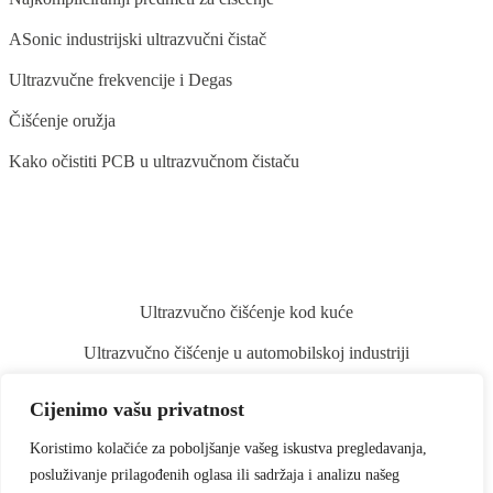
ASonic industrijski ultrazvučni čistač
Ultrazvučne frekvencije i Degas
Čišćenje oružja
Kako očistiti PCB u ultrazvučnom čistaču
BLOG
Ultrazvučno čišćenje kod kuće
Ultrazvučno čišćenje u automobilskoj industriji
Ultrazvučno čišćenje stomatoloških instrumenata
Cijenimo vašu privatnost
Ultrazvučno čišćenje povrća i voća
Koristimo kolačiće za poboljšanje vašeg iskustva pregledavanja,
Ultrazvučno čišćenje kistova za šminku
posluživanje prilagođenih oglasa ili sadržaja i analizu našeg