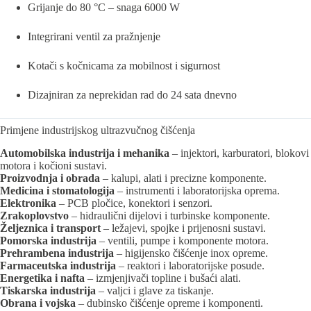
Grijanje do 80 °C – snaga 6000 W
Integrirani ventil za pražnjenje
Kotači s kočnicama za mobilnost i sigurnost
Dizajniran za neprekidan rad do 24 sata dnevno
Primjene industrijskog ultrazvučnog čišćenja
Automobilska industrija i mehanika
– injektori, karburatori, blokovi
motora i kočioni sustavi.
Proizvodnja i obrada
– kalupi, alati i precizne komponente.
Medicina i stomatologija
– instrumenti i laboratorijska oprema.
Elektronika
– PCB pločice, konektori i senzori.
Zrakoplovstvo
– hidraulični dijelovi i turbinske komponente.
Željeznica i transport
– ležajevi, spojke i prijenosni sustavi.
Pomorska industrija
– ventili, pumpe i komponente motora.
Prehrambena industrija
– higijensko čišćenje inox opreme.
Farmaceutska industrija
– reaktori i laboratorijske posude.
Energetika i nafta
– izmjenjivači topline i bušaći alati.
Tiskarska industrija
– valjci i glave za tiskanje.
Obrana i vojska
– dubinsko čišćenje opreme i komponenti.