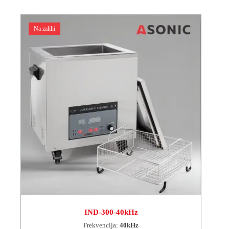
Na zalihi
IND-300-40kHz
Frekvencija:
40kHz