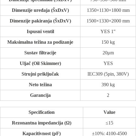
Dimenzije uređaja (ŠxDxV)
1350×1130×1800 mm
Dimenzije pakiranja (ŠxDxV)
1500×1330×2000 mm
Ispusni ventil
YES 1″
Maksimalna težina za podizanje
150 kg
Sustav filtracije
20μm
Uljač (Oil Skimmer)
YES
Strujni priključak
IEC309 (5pin, 380V)
Neto težina
390 kg
Garancija
2
Specification
Value
Rezonantna impedancija (Ω)
≤15
Kapacitivnost (pF)
±10%: 4100-4500