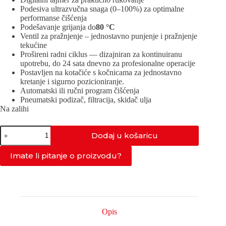
Podesiva ultrazvučna snaga (0–100%) za optimalne
performanse čišćenja
Podešavanje grijanja do
80 °C
Ventil za pražnjenje – jednostavno punjenje i pražnjenje
tekućine
Prošireni radni ciklus — dizajniran za kontinuiranu
upotrebu, do 24 sata dnevno za profesionalne operacije
Postavljen na kotačiće s kočnicama za jednostavno
kretanje i sigurno pozicioniranje.
Automatski ili ručni program čišćenja
Pneumatski podizač, filtracija, skidač ulja
Na zalihi
IND-
Dodaj u košaricu
2000-
PNEUMATSKO
količina
Imate li pitanje o proizvodu?
Opis