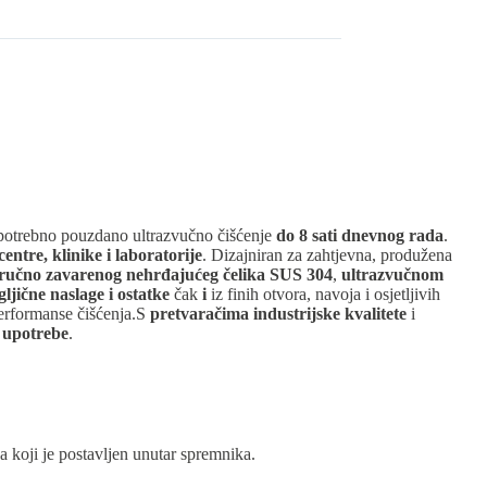
potrebno pouzdano ultrazvučno čišćenje
do 8 sati dnevnog rada
.
centre, klinike i laboratorije
. Dizajniran za zahtjevna, produžena
 ručno zavarenog nehrđajućeg čelika SUS 304
,
ultrazvučnom
gljične naslage i ostatke
čak
i
iz finih otvora, navoja i osjetljivih
erformanse čišćenja.S
pretvaračima industrijske kvalitete
i
 upotrebe
.
 koji je postavljen unutar spremnika.