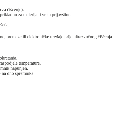
za čišćenje).
rikladnu za materijal i vrstu prljavštine.
ršetka.
e, premaze ili elektroničke uređaje prije ultrazvučnog čišćenja.
okretanja.
raspodjele temperature.
remnik napunjen.
no na dno spremnika.