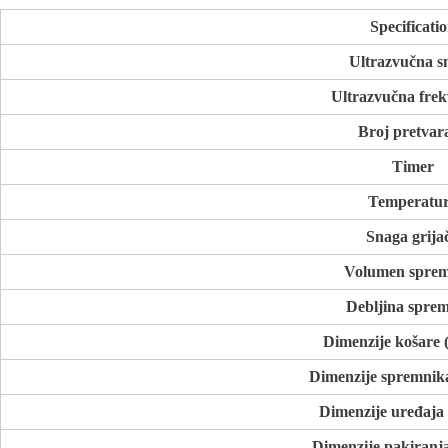
Specificati
Ultrazvučna s
Ultrazvučna frek
Broj pretvar
Timer
Temperatu
Snaga grija
Volumen spre
Debljina spre
Dimenzije košare
Dimenzije spremnik
Dimenzije uređaja
Dimenzije pakiranj