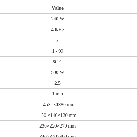
Value
240 W
40kHz
2
1 - 99
80°C
500 W
2,5
1 mm
145×130×80 mm
150 ×140×120 mm
230×220×270 mm
340×340×400 mm