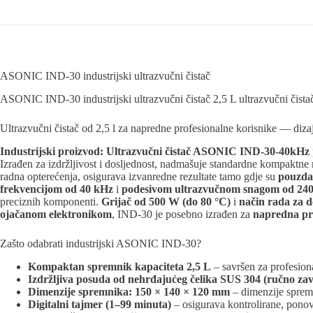
ASONIC IND-30 industrijski ultrazvučni čistač
ASONIC IND-30 industrijski ultrazvučni čistač 2,5 L ultrazvučni čista
Ultrazvučni čistač od 2,5 l za napredne profesionalne korisnike — diza
Industrijski proizvod:
Ultrazvučni čistač ASONIC IND-30-40kHz
Izrađen za izdržljivost i dosljednost, nadmašuje standardne kompaktne 
radna opterećenja, osigurava izvanredne rezultate tamo gdje su
pouzdan
frekvencijom od 40 kHz
i
podesivom ultrazvučnom snagom od 24
preciznih komponenti.
Grijač od 500 W (do 80 °C)
i
način rada za d
ojačanom elektronikom
, IND-30 je posebno izrađen za
napredna pr
Zašto odabrati industrijski ASONIC IND-30?
Kompaktan spremnik kapaciteta 2,5 L
– savršen za profesion
Izdržljiva posuda od nehrđajućeg čelika SUS 304 (ručno za
Dimenzije spremnika: 150 × 140 × 120 mm
– dimenzije spremn
Digitalni tajmer (1–99 minuta)
– osigurava kontrolirane, ponovl