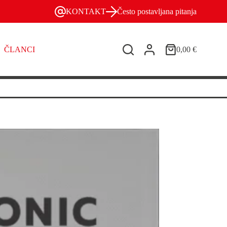
KONTAKT
Često postavljana pitanja
ČLANCI
0,00
€
Košarica