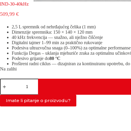
IND-30-40kHz
509,99
€
2,5 L spremnik od nehrđajućeg čelika (1 mm)
Dimenzije spremnika: 150 × 140 × 120 mm
40 kHz frekvencija — snažno, ali nježno čišćenje
Digitalni tajmer 1–99 min za praktično rukovanje
Podesiva ultrazvučna snaga (0–100%) za optimalne performanse 
Funkcija Degas – uklanja mjehuriće zraka za optimalnu učinkovit
Podesivo grijanje do
80 °C
Prošireni radni ciklus — dizajniran za kontinuiranu upotrebu, do
Na zalihi
IND-
30-
40kHz
količina
Imate li pitanje o proizvodu?