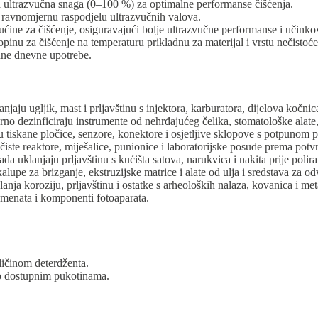
 ultrazvučna snaga (0–100 %) za optimalne performanse čišćenja.
 ravnomjernu raspodjelu ultrazvučnih valova.
ćine za čišćenje, osiguravajući bolje ultrazvučne performanse i učinkovi
topinu za čišćenje na temperaturu prikladnu za materijal i vrstu nečistoće
dne dnevne upotrebe.
anjaju ugljik, mast i prljavštinu s injektora, karburatora, dijelova kočni
rno dezinficiraju instrumente od nehrđajućeg čelika, stomatološke alate
u tiskane pločice, senzore, konektore i osjetljive sklopove s potpunom 
iste reaktore, miješalice, punionice i laboratorijske posude prema pot
 uklanjaju prljavštinu s kućišta satova, narukvica i nakita prije poliran
lupe za brizganje, ekstruzijske matrice i alate od ulja i sredstava za od
nja koroziju, prljavštinu i ostatke s arheoloških nalaza, kovanica i meta
rumenata i komponenti fotoaparata.
ičinom deterdženta.
ko dostupnim pukotinama.