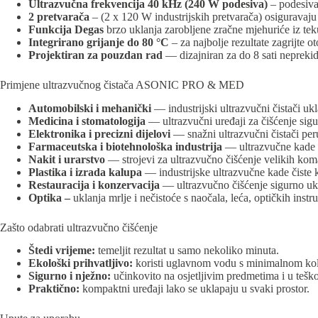
Ultrazvučna frekvencija 40 kHz (240 W podesiva)
– podesiva
2 pretvarača
– (2 x 120 W industrijskih pretvarača) osiguravaju
Funkcija Degas
brzo uklanja zarobljene zračne mjehuriće iz teku
Integrirano grijanje do 80 °C
– za najbolje rezultate zagrijte o
Projektiran za pouzdan rad
— dizajniran za do 8 sati nepreki
Primjene ultrazvučnog čistača ASONIC PRO & MED
Automobilski i mehanički
— industrijski ultrazvučni čistači ukl
Medicina i stomatologija
— ultrazvučni uređaji za čišćenje sigu
Elektronika i precizni dijelovi
— snažni ultrazvučni čistači per
Farmaceutska i biotehnološka industrija
— ultrazvučne kade č
Nakit i urarstvo
— strojevi za ultrazvučno čišćenje velikih komada
Plastika i izrada kalupa
— industrijske ultrazvučne kade čiste ka
Restauracija i konzervacija
— ultrazvučno čišćenje sigurno ukla
Optika –
uklanja mrlje i nečistoće s naočala, leća, optičkih inst
Zašto odabrati ultrazvučno čišćenje
Štedi vrijeme:
temeljit rezultat u samo nekoliko minuta.
Ekološki prihvatljivo:
koristi uglavnom vodu s minimalnom kol
Sigurno i nježno:
učinkovito na osjetljivim predmetima i u teš
Praktično:
kompaktni uređaji lako se uklapaju u svaki prostor.