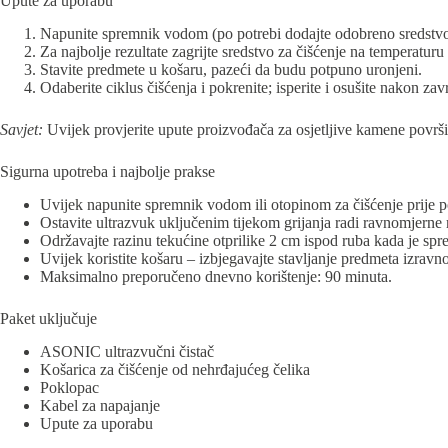
Upute za uporabu
Napunite spremnik vodom (po potrebi dodajte odobreno sredstvo 
Za najbolje rezultate zagrijte sredstvo za čišćenje na temperaturu p
Stavite predmete u košaru, pazeći da budu potpuno uronjeni.
Odaberite ciklus čišćenja i pokrenite; isperite i osušite nakon zav
Savjet:
Uvijek provjerite upute proizvođača za osjetljive kamene površin
Sigurna upotreba i najbolje prakse
Uvijek napunite spremnik vodom ili otopinom za čišćenje prije p
Ostavite ultrazvuk uključenim tijekom grijanja radi ravnomjerne 
Održavajte razinu tekućine otprilike 2 cm ispod ruba kada je sp
Uvijek koristite košaru – izbjegavajte stavljanje predmeta izrav
Maksimalno preporučeno dnevno korištenje: 90 minuta.
Paket uključuje
ASONIC ultrazvučni čistač
Košarica za čišćenje od nehrđajućeg čelika
Poklopac
Kabel za napajanje
Upute za uporabu