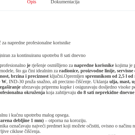
Opis
Dokumentacija
č za napredne profesionalne korisnike
jniran za kontinuiranu upotrebu 8 sati dnevno
profesionalno
je
rješenje osmišljeno za
napredne korisnike
kojima je 
modele, što ga čini idealnim za
radionice, proizvodne linije, servisne 
ost, brzina i preciznost
ključni.Opremljen
spremnikom od 2,5 l od
0 W
, IND-30 pruža snažno, ali precizno čišćenje. Uklanja
ulja, mast, u
egaširanje
ubrzavaju pripremu kupke i osiguravaju dosljedno visoke p
ofesionalna okruženja
koja zahtijevaju
do 8 sati neprekidne dnevne
alnu i kućnu upotrebu malog opsega.
varena debljine 1 mm)
– otporna na koroziju.
ika označavaju najveći predmet koji možete očistiti, ovisno o načinu na
jive cikluse čišćenja.