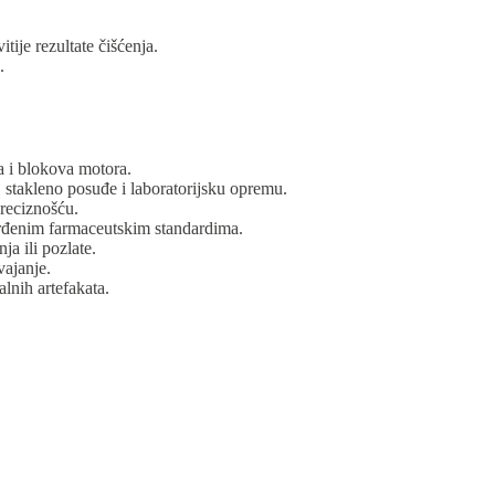
tije rezultate čišćenja.
.
ca i blokova motora.
, stakleno posuđe i laboratorijsku opremu.
preciznošću.
vrđenim farmaceutskim standardima.
ja ili pozlate.
vajanje.
lnih artefakata.