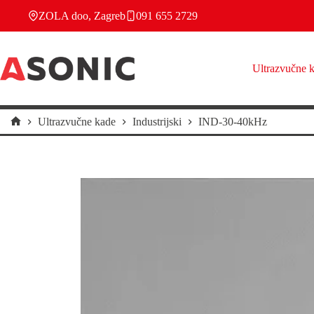
Preskoči
ZOLA doo, Zagreb
091 655 2729
na
sadržaj
Ultrazvučne 
Ultrazvučne kade
Industrijski
IND-30-40kHz
Početna
stranica