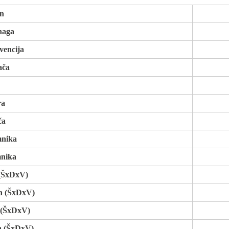
on
naga
vencija
ača
ra
ča
mnika
mnika
 (ŠxDxV)
a (ŠxDxV)
 (ŠxDxV)
a (ŠxDxV)