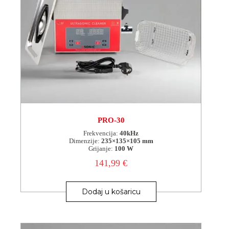
PRO-30
Frekvencija:
40kHz
Dimenzije:
235×135×105 mm
Grijanje:
100 W
141,99
€
Dodaj u košaricu