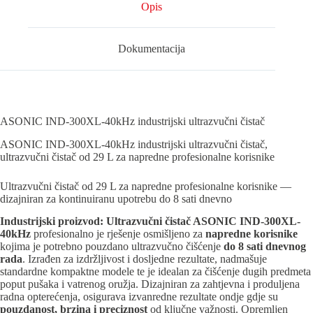
Opis
Dokumentacija
ASONIC IND-300XL-40kHz industrijski ultrazvučni čistač
ASONIC IND-300XL-40kHz industrijski ultrazvučni čistač,
ultrazvučni čistač od 29 L za napredne profesionalne korisnike
Ultrazvučni čistač od 29 L za napredne profesionalne korisnike —
dizajniran za kontinuiranu upotrebu do 8 sati dnevno
Industrijski proizvod:
Ultrazvučni čistač ASONIC IND-300XL-
40kHz
profesionalno je rješenje osmišljeno za
napredne korisnike
kojima je potrebno pouzdano ultrazvučno čišćenje
do 8 sati dnevnog
rada
. Izrađen za izdržljivost i dosljedne rezultate, nadmašuje
standardne kompaktne modele te je idealan za čišćenje dugih predmeta
poput pušaka i vatrenog oružja. Dizajniran za zahtjevna i produljena
radna opterećenja, osigurava izvanredne rezultate ondje gdje su
pouzdanost, brzina i preciznost
od ključne važnosti. Opremljen