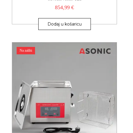
854,99
€
Dodaj u košaricu
Na zalihi