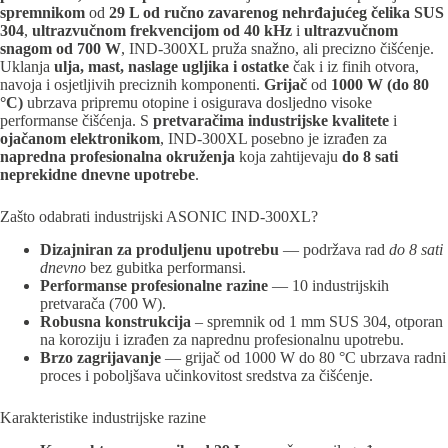
spremnikom
od
29 L od ručno zavarenog nehrđajućeg čelika SUS
304
,
ultrazvučnom frekvencijom od 40 kHz
i
ultrazvučnom
snagom od 700 W
, IND-300XL pruža snažno, ali precizno čišćenje.
Uklanja
ulja, mast, naslage ugljika i ostatke
čak i iz finih otvora,
navoja i osjetljivih preciznih komponenti.
Grijač
od
1000 W (do 80
°C)
ubrzava pripremu otopine i osigurava dosljedno visoke
performanse čišćenja. S
pretvaračima industrijske kvalitete
i
ojačanom elektronikom
, IND-300XL posebno je izrađen za
napredna profesionalna okruženja
koja zahtijevaju
do 8 sati
neprekidne dnevne upotrebe
.
Zašto odabrati industrijski ASONIC IND-300XL?
Dizajniran za produljenu upotrebu
— podržava rad
do 8 sati
dnevno
bez gubitka performansi.
Performanse profesionalne razine
— 10 industrijskih
pretvarača (700 W).
Robusna konstrukcija
– spremnik od 1 mm SUS 304, otporan
na koroziju i izrađen za naprednu profesionalnu upotrebu.
Brzo zagrijavanje
— grijač od 1000 W do 80 °C ubrzava radni
proces i poboljšava učinkovitost sredstva za čišćenje.
Karakteristike industrijske razine