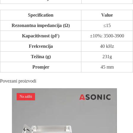
Specification
Value
Rezonantna impedancija (Ω)
≤15
Kapacitivnost (pF)
±10%: 3500-3900
Frekvencija
40 kHz
Težina (g)
231g
Promjer
45 mm
Povezani proizvodi
Na zalihi