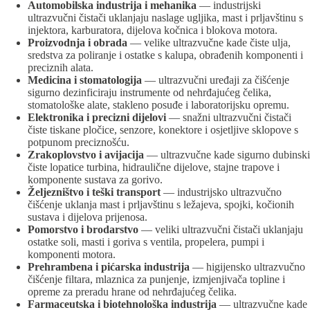
Automobilska industrija i mehanika
— industrijski
ultrazvučni čistači uklanjaju naslage ugljika, mast i prljavštinu s
injektora, karburatora, dijelova kočnica i blokova motora.
Proizvodnja i obrada
— velike ultrazvučne kade čiste ulja,
sredstva za poliranje i ostatke s kalupa, obrađenih komponenti i
preciznih alata.
Medicina i stomatologija
— ultrazvučni uređaji za čišćenje
sigurno dezinficiraju instrumente od nehrđajućeg čelika,
stomatološke alate, stakleno posuđe i laboratorijsku opremu.
Elektronika i precizni dijelovi
— snažni ultrazvučni čistači
čiste tiskane pločice, senzore, konektore i osjetljive sklopove s
potpunom preciznošću.
Zrakoplovstvo i avijacija
— ultrazvučne kade sigurno dubinski
čiste lopatice turbina, hidraulične dijelove, stajne trapove i
komponente sustava za gorivo.
Željezništvo i teški transport
— industrijsko ultrazvučno
čišćenje uklanja mast i prljavštinu s ležajeva, spojki, kočionih
sustava i dijelova prijenosa.
Pomorstvo i brodarstvo
— veliki ultrazvučni čistači uklanjaju
ostatke soli, masti i goriva s ventila, propelera, pumpi i
komponenti motora.
Prehrambena i pićarska industrija
— higijensko ultrazvučno
čišćenje filtara, mlaznica za punjenje, izmjenjivača topline i
opreme za preradu hrane od nehrđajućeg čelika.
Farmaceutska i biotehnološka industrija
— ultrazvučne kade