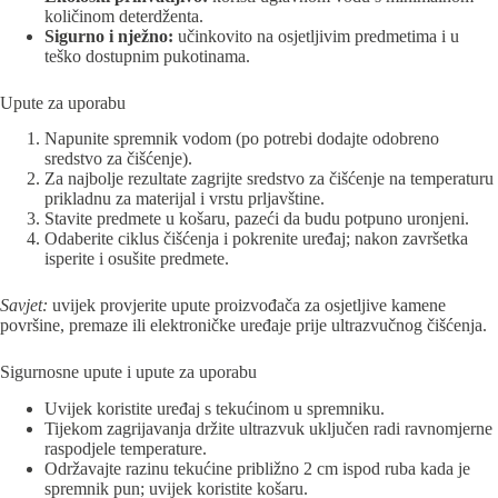
količinom deterdženta.
Sigurno i nježno:
učinkovito na osjetljivim predmetima i u
teško dostupnim pukotinama.
Upute za uporabu
Napunite spremnik vodom (po potrebi dodajte odobreno
sredstvo za čišćenje).
Za najbolje rezultate zagrijte sredstvo za čišćenje na temperaturu
prikladnu za materijal i vrstu prljavštine.
Stavite predmete u košaru, pazeći da budu potpuno uronjeni.
Odaberite ciklus čišćenja i pokrenite uređaj; nakon završetka
isperite i osušite predmete.
Savjet:
uvijek provjerite upute proizvođača za osjetljive kamene
površine, premaze ili elektroničke uređaje prije ultrazvučnog čišćenja.
Sigurnosne upute i upute za uporabu
Uvijek koristite uređaj s tekućinom u spremniku.
Tijekom zagrijavanja držite ultrazvuk uključen radi ravnomjerne
raspodjele temperature.
Održavajte razinu tekućine približno 2 cm ispod ruba kada je
spremnik pun; uvijek koristite košaru.