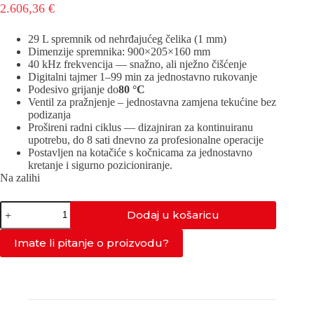
2.606,36
€
29 L spremnik od nehrđajućeg čelika (1 mm)
Dimenzije spremnika: 900×205×160 mm
40 kHz frekvencija — snažno, ali nježno čišćenje
Digitalni tajmer 1–99 min za jednostavno rukovanje
Podesivo grijanje do
80 °C
Ventil za pražnjenje – jednostavna zamjena tekućine bez
podizanja
Prošireni radni ciklus — dizajniran za kontinuiranu
upotrebu, do 8 sati dnevno za profesionalne operacije
Postavljen na kotačiće s kočnicama za jednostavno
kretanje i sigurno pozicioniranje.
Na zalihi
IND-
Dodaj u košaricu
300XL-
40kHz
količina
Imate li pitanje o proizvodu?