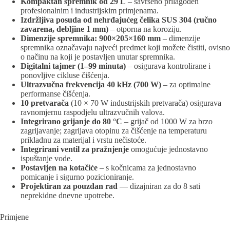
Kompaktan spremnik od 29 L
– savršeno prilagođen
profesionalnim i industrijskim primjenama.
Izdržljiva posuda od nehrđajućeg čelika SUS 304 (ručno
zavarena, debljine 1 mm)
– otporna na koroziju.
Dimenzije spremnika: 900×205×160 mm
– dimenzije
spremnika označavaju najveći predmet koji možete čistiti, ovisno
o načinu na koji je postavljen unutar spremnika.
Digitalni tajmer (1–99 minuta)
– osigurava kontrolirane i
ponovljive cikluse čišćenja.
Ultrazvučna frekvencija 40 kHz (700 W)
– za optimalne
performanse čišćenja.
10 pretvarača
(10 × 70 W industrijskih pretvarača) osigurava
ravnomjernu raspodjelu ultrazvučnih valova.
Integrirano grijanje do 80 °C
– grijač od 1000 W za brzo
zagrijavanje; zagrijava otopinu za čišćenje na temperaturu
prikladnu za materijal i vrstu nečistoće.
Integrirani ventil za pražnjenje
omogućuje jednostavno
ispuštanje vode.
Postavljen na kotačiće
– s kočnicama za jednostavno
pomicanje i sigurno pozicioniranje.
Projektiran za pouzdan rad
— dizajniran za do 8 sati
neprekidne dnevne upotrebe.
Primjene