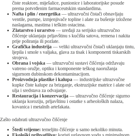
čiste reaktore, miješalice, punionice i laboratorijske posude
prema potvrđenim farmaceutskim standardima.
Nafta i plin / energetika
— ultrazvučni čistači obnavljaju
ventile, pumpe, izmjenjivače topline i alate za bušenje izložene
naslagama, mastima i teškim ostacima.
Zlatarstvo i urarstvo
— uređaji za serijsko ultrazvučno
čišćenje uklanjaju prljavštinu s kućišta satova, remena i nakita
prije poliranja ili pozlate.
Grafička industrija
— veliki ultrazvučni čistači uklanjaju tintu,
ljepila i smole s valjaka, glava za tisak i komponenti tiskarskih
strojeva.
Obrana i vojska
— ultrazvučni sustavi čišćenja održavaju
vatreno oružje, optiku i komponente teškog naoružanja
sigurnom dubinskom dekontaminacijom.
Proizvodnja plastike i kalupa
— industrijske ultrazvučne
kupke čiste kalupe za brizganje, ekstruzijske matrice i alate od
ulja i sredstava za odvajanje.
Restauracija i konzervacija
— ultrazvučno čišćenje sigurno
uklanja koroziju, prljavštinu i ostatke s arheoloških nalaza,
kovanica i metalnih artefakata.
Zašto odabrati ultrazvučno čišćenje
Štedi vrijeme:
temeljito čišćenje u samo nekoliko minuta.
Ekološki prihvatljivo:
koristi uglavnom vodu s minimalnom