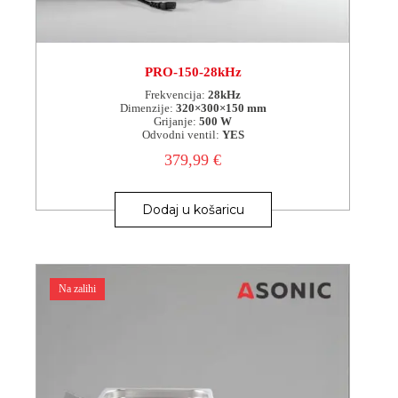
PRO-150-28kHz
Frekvencija:
28kHz
Dimenzije:
320×300×150 mm
Grijanje:
500 W
Odvodni ventil:
YES
379,99
€
Dodaj u košaricu
Na zalihi