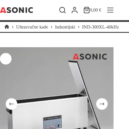
Preskoči
na
0,00
€
Košarica
sadržaj
Ultrazvučne kade
Industrijski
IND-300XL-40kHz
Početna
stranica