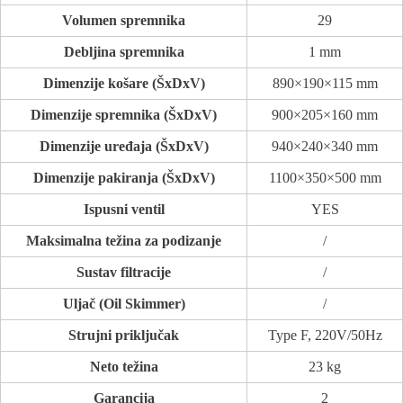
Volumen spremnika
29
Debljina spremnika
1 mm
Dimenzije košare (ŠxDxV)
890×190×115 mm
Dimenzije spremnika (ŠxDxV)
900×205×160 mm
Dimenzije uređaja (ŠxDxV)
940×240×340 mm
Dimenzije pakiranja (ŠxDxV)
1100×350×500 mm
Ispusni ventil
YES
Maksimalna težina za podizanje
/
Sustav filtracije
/
Uljač (Oil Skimmer)
/
Strujni priključak
Type F, 220V/50Hz
Neto težina
23 kg
Garancija
2