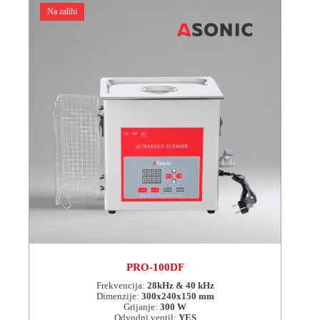
Na zalihi
PRO-100DF
Frekvencija:
28kHz & 40 kHz
Dimenzije:
300x240x150 mm
Grijanje:
300 W
Odvodni ventil:
YES