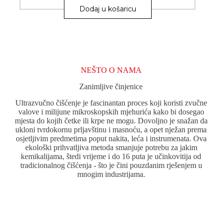
Dodaj u košaricu
NEŠTO O NAMA
Zanimljive činjenice
Ultrazvučno čišćenje je fascinantan proces koji koristi zvučne
valove i milijune mikroskopskih mjehurića kako bi dosegao
mjesta do kojih četke ili krpe ne mogu. Dovoljno je snažan da
ukloni tvrdokornu prljavštinu i masnoću, a opet nježan prema
osjetljivim predmetima poput nakita, leća i instrumenata. Ova
ekološki prihvatljiva metoda smanjuje potrebu za jakim
kemikalijama, štedi vrijeme i do 16 puta je učinkovitija od
tradicionalnog čišćenja - što je čini pouzdanim rješenjem u
mnogim industrijama.