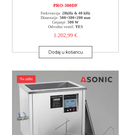
PRO-300DF
Frekvencija:
28kHz & 40 kHz
Dimenzije:
500×300×200 mm
Grijanje:
500 W
Odvodni ventil:
YES
1.202,99
€
Dodaj u košaricu
Na zalihi