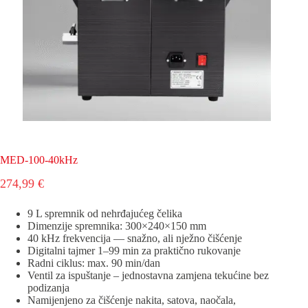
MED-100-40kHz
274,99
€
9 L spremnik od nehrđajućeg čelika
Dimenzije spremnika: 300×240×150 mm
40 kHz frekvencija — snažno, ali nježno čišćenje
Digitalni tajmer 1–99 min za praktično rukovanje
Radni ciklus: max. 90 min/dan
Ventil za ispuštanje – jednostavna zamjena tekućine bez
podizanja
Namijenjeno za čišćenje nakita, satova, naočala,