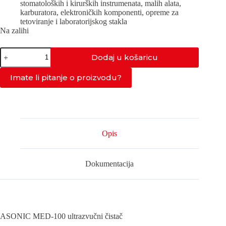
stomatoloških i kirurških instrumenata, malih alata,
karburatora, elektroničkih komponenti, opreme za
tetoviranje i laboratorijskog stakla
Na zalihi
MED-
Dodaj u košaricu
100-
40kHz
količina
Imate li pitanje o proizvodu?
Opis
Dokumentacija
ASONIC MED-100 ultrazvučni čistač