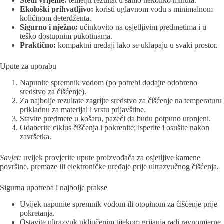
Štedi vrijeme:
temeljit rezultat u samo nekoliko minuta.
Ekološki prihvatljivo:
koristi uglavnom vodu s minimalnom
količinom deterdženta.
Sigurno i nježno:
učinkovito na osjetljivim predmetima i u
teško dostupnim pukotinama.
Praktično:
kompaktni uređaji lako se uklapaju u svaki prostor.
Upute za uporabu
Napunite spremnik vodom (po potrebi dodajte odobreno
sredstvo za čišćenje).
Za najbolje rezultate zagrijte sredstvo za čišćenje na temperaturu
prikladnu za materijal i vrstu prljavštine.
Stavite predmete u košaru, pazeći da budu potpuno uronjeni.
Odaberite ciklus čišćenja i pokrenite; isperite i osušite nakon
završetka.
Savjet:
uvijek provjerite upute proizvođača za osjetljive kamene
površine, premaze ili elektroničke uređaje prije ultrazvučnog čišćenja.
Sigurna upotreba i najbolje prakse
Uvijek napunite spremnik vodom ili otopinom za čišćenje prije
pokretanja.
Ostavite ultrazvuk uključenim tijekom grijanja radi ravnomjerne