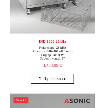
IND-1000-28kHz
Frekvencija:
28 kHz
Dimenzije:
600×400×400 mmx
Grijanje:
3000 W
Odvodni ventil:
1″
3.433,99
€
Dodaj u košaricu
Na zalihi