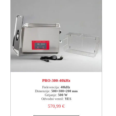
PRO-300-40kHz
Frekvencija:
40kHz
Dimenzije:
500×300×200 mm
Grijanje:
500 W
Odvodni ventil:
YES
570,99
€