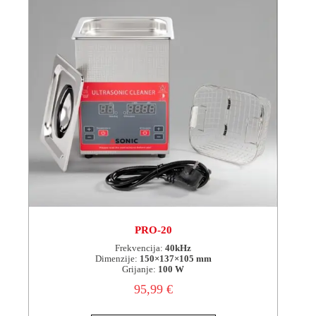
PRO-20
Frekvencija:
40kHz
Dimenzije:
150×137×105 mm
Grijanje:
100 W
95,99
€