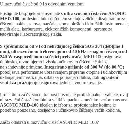
Ultrazvučni čistač od 9 l s odvodnim ventilom
Postignite besprijekorne rezultate s
ultrazvučnim čistačem ASONIC
MED-100
, profesionalnim rješenjem srednje veličine dizajniranim za
čišćenje nakita, satova, naočala, stomatoloških i kirurških instrumenata,
malih alata, karburatora, elektroničkih komponenti, opreme za
tetoviranje i laboratorijskog stakla.
S
spremnikom od 9 l od nehrđajućeg čelika SUS 304 (debljine 1
mm)
,
ultrazvučnom frekvencijom od 40 kHz
i
snagom čišćenja od
240 W raspoređenom na četiri pretvarača
, MED-100 osigurava
dubinsko, ravnomjerno i visoko učinkovito čišćenje čak i za
najzahtjevnije primjene.
Integrirano grijanje od 300 W (do 80 °C)
poboljšava performanse ubrzavanjem pripreme otopine i učinkovitijim
uklanjanjem masti, ulja, ostataka poliranja i fluksa, dok
ugrađeni
ventil za pražnjenje osigurava
jednostavno rukovanje.
Projektiran za čvrstoću, trajnost i rezultate profesionalne kvalitete, ovaj
ultrazvučni čistač kombinira veliki kapacitet s moćnim performansama.
ASONIC MED-100
idealan je izbor za profesionalce kojima je
potrebno pouzdano, dosljedno i učinkovito čišćenje većih količina.
Zašto odabrati ultrazvučni čistač ASONIC MED-100?