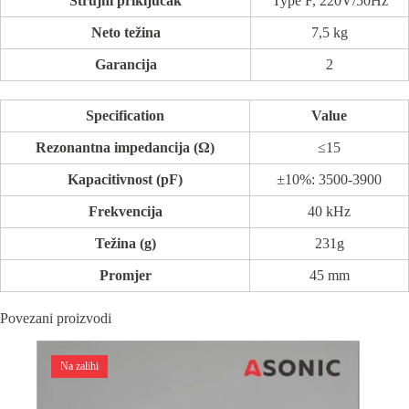
Strujni priključak
Type F, 220V/50Hz
Neto težina
7,5 kg
Garancija
2
Specification
Value
Rezonantna impedancija (Ω)
≤15
Kapacitivnost (pF)
±10%: 3500-3900
Frekvencija
40 kHz
Težina (g)
231g
Promjer
45 mm
Povezani proizvodi
Na zalihi