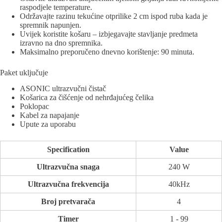
raspodjele temperature.
Održavajte razinu tekućine otprilike 2 cm ispod ruba kada je
spremnik napunjen.
Uvijek koristite košaru – izbjegavajte stavljanje predmeta
izravno na dno spremnika.
Maksimalno preporučeno dnevno korištenje: 90 minuta.
Paket uključuje
ASONIC ultrazvučni čistač
Košarica za čišćenje od nehrđajućeg čelika
Poklopac
Kabel za napajanje
Upute za uporabu
Specification
Value
Ultrazvučna snaga
240 W
Ultrazvučna frekvencija
40kHz
Broj pretvarača
4
Timer
1 - 99