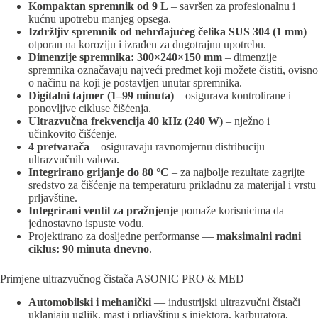
Kompaktan spremnik od 9 L
– savršen za profesionalnu i
kućnu upotrebu manjeg opsega.
Izdržljiv spremnik od nehrđajućeg čelika SUS 304 (1 mm)
–
otporan na koroziju i izrađen za dugotrajnu upotrebu.
Dimenzije spremnika: 300×240×150 mm
– dimenzije
spremnika označavaju najveći predmet koji možete čistiti, ovisno
o načinu na koji je postavljen unutar spremnika.
Digitalni tajmer (1–99 minuta)
– osigurava kontrolirane i
ponovljive cikluse čišćenja.
Ultrazvučna frekvencija 40 kHz (240 W)
– nježno i
učinkovito čišćenje.
4 pretvarača
– osiguravaju ravnomjernu distribuciju
ultrazvučnih valova.
Integrirano grijanje do 80 °C
– za najbolje rezultate zagrijte
sredstvo za čišćenje na temperaturu prikladnu za materijal i vrstu
prljavštine.
Integrirani ventil za pražnjenje
pomaže korisnicima da
jednostavno ispuste vodu.
Projektirano za dosljedne performanse —
maksimalni radni
ciklus: 90 minuta dnevno
.
Primjene ultrazvučnog čistača ASONIC PRO & MED
Automobilski i mehanički
— industrijski ultrazvučni čistači
uklanjaju ugljik, mast i prljavštinu s injektora, karburatora,