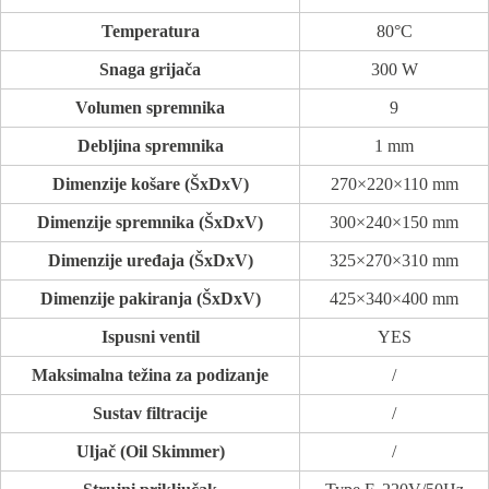
Temperatura
80°C
Snaga grijača
300 W
Volumen spremnika
9
Debljina spremnika
1 mm
Dimenzije košare (ŠxDxV)
270×220×110 mm
Dimenzije spremnika (ŠxDxV)
300×240×150 mm
Dimenzije uređaja (ŠxDxV)
325×270×310 mm
Dimenzije pakiranja (ŠxDxV)
425×340×400 mm
Ispusni ventil
YES
Maksimalna težina za podizanje
/
Sustav filtracije
/
Uljač (Oil Skimmer)
/