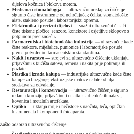
dijelova kočnica i blokova motora.
Medicina i stomatologija
— ultrazvučni uređaji za čišćenje
sigurno čiste instrumente od nehrđajućeg čelika, stomatološke
alate, stakleno posuđe i laboratorijsku opremu.
Elektronika i precizni dijelovi
— snažni ultrazvučni čistači
čiste tiskane pločice, senzore, konektore i osjetljive sklopove s
potpunom preciznošću.
Farmaceutska i biotehnološka industrija
— ultrazvučne kade
čiste reaktore, miješalice, punionice i laboratorijske posude
prema potvrđenim farmaceutskim standardima.
Nakit i urarstvo
— strojevi za ultrazvučno čišćenje uklanjaju
prljavštinu s kućišta satova, remena i nakita prije poliranja ili
pozlate.
Plastika i izrada kalupa
— industrijske ultrazvučne kade čiste
kalupe za brizganje, ekstruzijske matrice i alate od ulja i
sredstava za odvajanje.
Restauracija i konzervacija
— ultrazvučno čišćenje sigurno
uklanja koroziju, prljavštinu i ostatke s arheoloških nalaza,
kovanica i metalnih artefakata.
Optika
— uklanja mrlje i nečistoće s naočala, leća, optičkih
instrumenata i komponenti fotoaparata.
Zašto odabrati ultrazvučno čišćenje