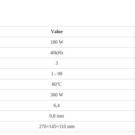
Value
180 W
40kHz
3
1 - 99
80°C
300 W
6,4
0,8 mm
270×145×110 mm