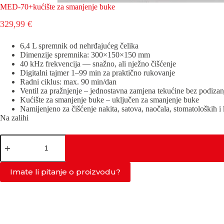
MED-70+kućište za smanjenje buke
329,99
€
6,4 L spremnik od nehrđajućeg čelika
Dimenzije spremnika: 300×150×150 mm
40 kHz frekvencija — snažno, ali nježno čišćenje
Digitalni tajmer 1–99 min za praktično rukovanje
Radni ciklus: max. 90 min/dan
Ventil za pražnjenje – jednostavna zamjena tekućine bez podizan
Kućište za smanjenje buke – uključen za smanjenje buke
Namijenjeno za čišćenje nakita, satova, naočala, stomatoloških i 
Na zalihi
MED-
70+kućište
za
smanjenje
Imate li pitanje o proizvodu?
buke
količina