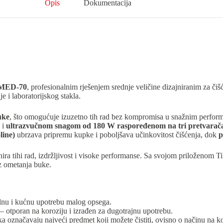
Opis
Dokumentacija
 MED-70
, profesionalnim rješenjem srednje veličine dizajniranim za čiš
e i laboratorijskog stakla.
uke
, što omogućuje izuzetno tih rad bez kompromisa u snažnim perfor
i
ultrazvučnom snagom od 180 W raspoređenom na tri pretvarač
line)
ubrzava pripremu kupke i poboljšava učinkovitost čišćenja, dok
p
ira tihi rad, izdržljivost i visoke performanse. Sa svojom priloženom 
ez ometanja buke.
lnu i kućnu upotrebu malog opsega.
– otporan na koroziju i izrađen za dugotrajnu upotrebu.
 označavaju najveći predmet koji možete čistiti, ovisno o načinu na ko