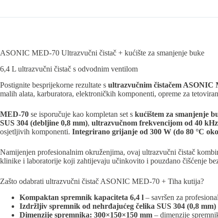
ASONIC MED-70 Ultrazvučni čistač + kućište za smanjenje buke
6,4 L ultrazvučni čistač s odvodnim ventilom
Postignite besprijekorne rezultate s
ultrazvučnim čistačem ASONIC
malih alata, karburatora, elektroničkih komponenti, opreme za tetoviranj
MED-70
se isporučuje kao kompletan set s
kućištem za smanjenje b
SUS 304 (debljine 0,8 mm)
,
ultrazvučnom frekvencijom od 40 kHz
osjetljivih komponenti.
Integrirano grijanje od 300 W (do 80 °C oko
Namijenjen profesionalnim okruženjima, ovaj ultrazvučni čistač kombin
klinike i laboratorije koji zahtijevaju učinkovito i pouzdano čišćenje b
Zašto odabrati ultrazvučni čistač ASONIC MED-70 + Tiha kutija?
Kompaktan spremnik kapaciteta 6,4 l
– savršen za profesiona
Izdržljiv spremnik od nehrđajućeg čelika SUS 304 (0,8 mm)
Dimenzije spremnika: 300×150×150 mm
– dimenzije spremnika