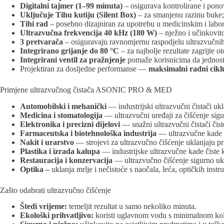
Digitalni tajmer (1–99 minuta)
– osigurava kontrolirane i ponov
Uključuje Tihu kutiju (Silent Box)
– za smanjenu razinu buke; 
Tihi rad
– posebno dizajniran za upotrebu u medicinskim i labor
Ultrazvučna frekvencija 40 kHz (180 W)
– nježno i učinkovito
3 pretvarača
– osiguravaju ravnomjernu raspodjelu ultrazvučnih
Integrirano grijanje do 80 °C
– za najbolje rezultate zagrijte o
Integrirani ventil za pražnjenje
pomaže korisnicima da jednost
Projektiran za dosljedne performanse —
maksimalni radni cikl
Primjene ultrazvučnog čistača ASONIC PRO & MED
Automobilski i mehanički
— industrijski ultrazvučni čistači ukl
Medicina i stomatologija
— ultrazvučni uređaji za čišćenje sigu
Elektronika i precizni dijelovi
— snažni ultrazvučni čistači čist
Farmaceutska i biotehnološka industrija
— ultrazvučne kade č
Nakit i urarstvo
— strojevi za ultrazvučno čišćenje uklanjaju prlj
Plastika i izrada kalupa
— industrijske ultrazvučne kade čiste ka
Restauracija i konzervacija
— ultrazvučno čišćenje sigurno ukla
Optika –
uklanja mrlje i nečistoće s naočala, leća, optičkih inst
Zašto odabrati ultrazvučno čišćenje
Štedi vrijeme:
temeljit rezultat u samo nekoliko minuta.
Ekološki prihvatljivo:
koristi uglavnom vodu s minimalnom kol