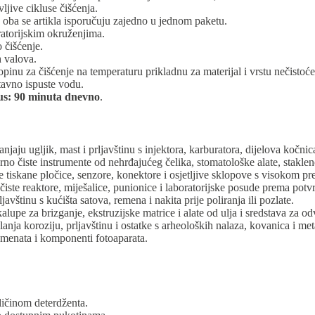
ljive cikluse čišćenja.
oba se artikla isporučuju zajedno u jednom paketu.
atorijskim okruženjima.
 čišćenje.
 valova.
topinu za čišćenje na temperaturu prikladnu za materijal i vrstu nečistoće
avno ispuste vodu.
us: 90 minuta dnevno
.
anjaju ugljik, mast i prljavštinu s injektora, karburatora, dijelova kočni
rno čiste instrumente od nehrđajućeg čelika, stomatološke alate, stakle
e tiskane pločice, senzore, konektore i osjetljive sklopove s visokom pr
iste reaktore, miješalice, punionice i laboratorijske posude prema pot
avštinu s kućišta satova, remena i nakita prije poliranja ili pozlate.
lupe za brizganje, ekstruzijske matrice i alate od ulja i sredstava za od
nja koroziju, prljavštinu i ostatke s arheoloških nalaza, kovanica i meta
rumenata i komponenti fotoaparata.
ičinom deterdženta.