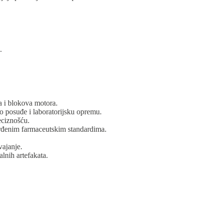
.
ca i blokova motora.
no posuđe i laboratorijsku opremu.
eciznošću.
vrđenim farmaceutskim standardima.
vajanje.
lnih artefakata.