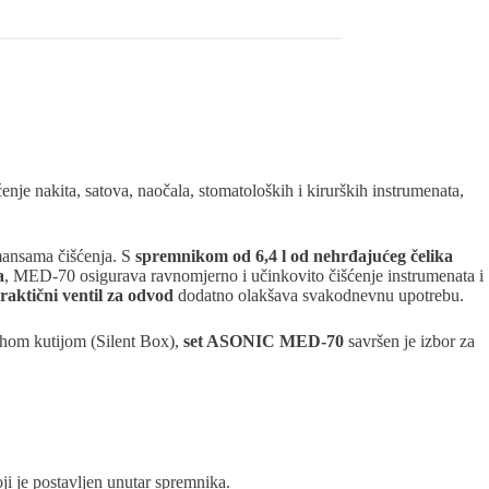
ćenje nakita, satova, naočala, stomatoloških i kirurških instrumenata,
mansama čišćenja. S
spremnikom od 6,4 l od nehrđajućeg čelika
a
, MED-70 osigurava ravnomjerno i učinkovito čišćenje instrumenata i
raktični ventil za odvod
dodatno olakšava svakodnevnu upotrebu.
Tihom kutijom (Silent Box),
set ASONIC MED-70
savršen je izbor za
ji je postavljen unutar spremnika.