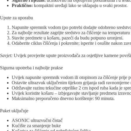
Sigurno i nježno:
učinkovito na osjetljivim predmetima i u teš
Praktično:
kompaktni uređaji lako se uklapaju u svaki prostor.
Upute za uporabu
Napunite spremnik vodom (po potrebi dodajte odobreno sredstvo 
Za najbolje rezultate zagrijte sredstvo za čišćenje na temperaturu p
Stavite predmete u košaru, pazeći da budu potpuno uronjeni.
Odaberite ciklus čišćenja i pokrenite; isperite i osušite nakon zav
Savjet:
Uvijek provjerite upute proizvođača za osjetljive kamene površin
Sigurna upotreba i najbolje prakse
Uvijek napunite spremnik vodom ili otopinom za čišćenje prije p
Ostavite ultrazvuk uključenim tijekom grijanja radi ravnomjerne 
Održavajte razinu tekućine otprilike 2 cm ispod ruba kada je sp
Uvijek koristite košaru – izbjegavajte stavljanje predmeta izrav
Maksimalno preporučeno dnevno korištenje: 90 minuta.
Paket uključuje
ASONIC ultrazvučni čistač
Kućište za smanjenje buke
Košarica za čišćenje od nehrđajućeg čelika