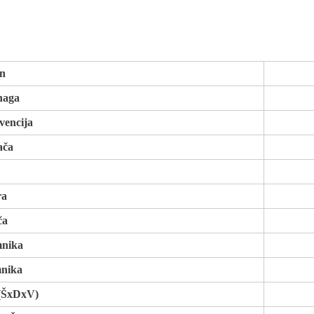
on
naga
vencija
ača
ra
ča
mnika
mnika
 (ŠxDxV)