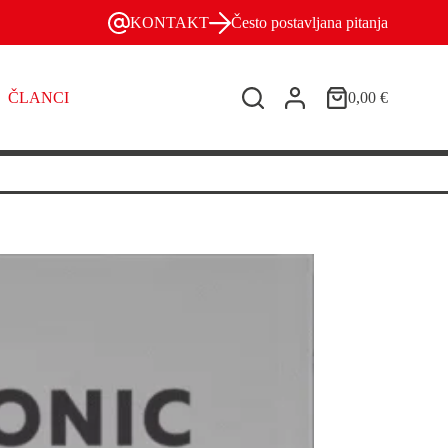
KONTAKT
Često postavljana pitanja
ČLANCI
0,00
€
Košarica