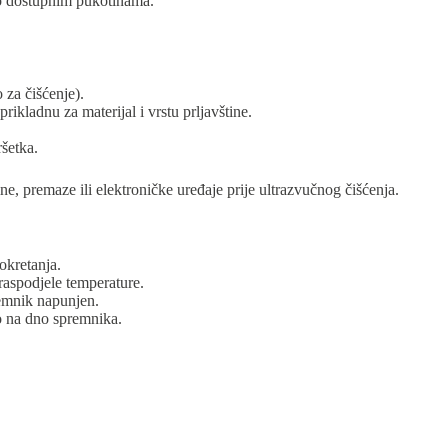
ko dostupnim pukotinama.
za čišćenje).
rikladnu za materijal i vrstu prljavštine.
ršetka.
e, premaze ili elektroničke uređaje prije ultrazvučnog čišćenja.
okretanja.
raspodjele temperature.
remnik napunjen.
no na dno spremnika.