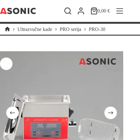
Preskoči
na
0,00
€
Košarica
sadržaj
Ultrazvučne kade
PRO serija
PRO-30
Početna
stranica