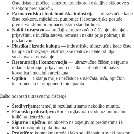
čiste tiskane pločice, senzore, konektore i osjetljive sklopove s
visokom preciznošću.
Farmaceutska i biotehnološka industrija
— ultrazvučne kade
čiste reaktore, miješalice, punionice i laboratorijske posude
prema validiranim farmaceutskim standardima.
Nakit i urarstvo
— uređaji za ultrazvučno čišćenje uklanjaju
prljavštinu s kućišta satova, remena i nakita prije poliranja ili
pozlaćivanja.
Plastika i izrada kalupa
— industrijske ultrazvučne kade čiste
kalupe za brizganje, ekstruzijske matrice i alate od ulja i
sredstava za odvajanje.
Restauracija i konzervacija
— ultrazvučno čišćenje sigurno
uklanja koroziju, prljavštinu i ostatke s arheoloških nalaza,
kovanica i metalnih artefakata.
Optika
— uklanja mrlje i nečistoće s naočala, leća, optičkih
instrumenata i komponenti fotoaparata.
Zašto odabrati ultrazvučno čišćenje
Štedi vrijeme:
temeljiti rezultati u samo nekoliko minuta.
Ekološki prihvatljivo:
koristi uglavnom vodu uz minimalnu
količinu deterdženta.
Sigurno i nježno:
učinkovito na osjetljivim predmetima i u
teško dostupnim pukotinama.
Praktično:
kompaktni uređaji lako se uklapaju u svaki prostor.