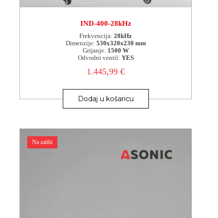
IND-400-28kHz
Frekvencija:
28kHz
Dimenzije:
530x320x230 mm
Grijanje:
1500 W
Odvodni ventil:
YES
1.445,99
€
Dodaj u košaricu
Na zalihi