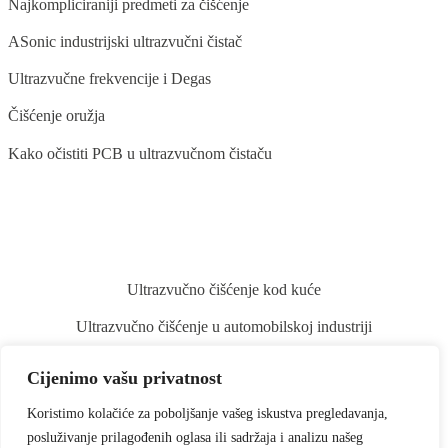
Najkompliciraniji predmeti za čišćenje
ASonic industrijski ultrazvučni čistač
Ultrazvučne frekvencije i Degas
Čišćenje oružja
Kako očistiti PCB u ultrazvučnom čistaču
BLOG
Ultrazvučno čišćenje kod kuće
Ultrazvučno čišćenje u automobilskoj industriji
Ultrazvučno čišćenje stomatoloških instrumenata
Cijenimo vašu privatnost
Ultrazvučno čišćenje povrća i voća
Koristimo kolačiće za poboljšanje vašeg iskustva pregledavanja,
Ultrazvučno čišćenje kistova za šminku
posluživanje prilagođenih oglasa ili sadržaja i analizu našeg