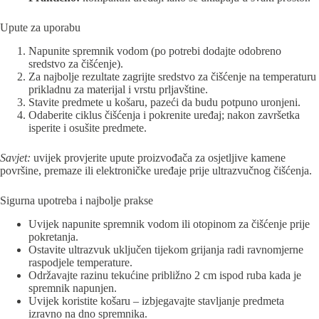
Upute za uporabu
Napunite spremnik vodom (po potrebi dodajte odobreno
sredstvo za čišćenje).
Za najbolje rezultate zagrijte sredstvo za čišćenje na temperaturu
prikladnu za materijal i vrstu prljavštine.
Stavite predmete u košaru, pazeći da budu potpuno uronjeni.
Odaberite ciklus čišćenja i pokrenite uređaj; nakon završetka
isperite i osušite predmete.
Savjet:
uvijek provjerite upute proizvođača za osjetljive kamene
površine, premaze ili elektroničke uređaje prije ultrazvučnog čišćenja.
Sigurna upotreba i najbolje prakse
Uvijek napunite spremnik vodom ili otopinom za čišćenje prije
pokretanja.
Ostavite ultrazvuk uključen tijekom grijanja radi ravnomjerne
raspodjele temperature.
Održavajte razinu tekućine približno 2 cm ispod ruba kada je
spremnik napunjen.
Uvijek koristite košaru – izbjegavajte stavljanje predmeta
izravno na dno spremnika.