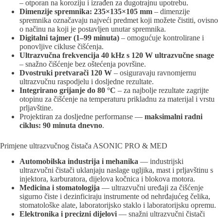
– otporan na koroziju i izrađen za dugotrajnu upotrebu.
Dimenzije spremnika: 235×135×105 mm
– dimenzije
spremnika označavaju najveći predmet koji možete čistiti, ovisno
o načinu na koji je postavljen unutar spremnika.
Digitalni tajmer (1–99 minuta)
– omogućuje kontrolirane i
ponovljive cikluse čišćenja.
Ultrazvučna frekvencija 40 kHz s 120 W ultrazvučne snage
– snažno čišćenje bez oštećenja površine.
Dvostruki pretvarači 120 W
– osiguravaju ravnomjernu
ultrazvučnu raspodjelu i dosljedne rezultate.
Integrirano grijanje do 80 °C
– za najbolje rezultate zagrijte
otopinu za čišćenje na temperaturu prikladnu za materijal i vrstu
prljavštine.
Projektiran za dosljedne performanse —
maksimalni radni
ciklus: 90 minuta dnevno
.
Primjene ultrazvučnog čistača ASONIC PRO & MED
Automobilska industrija i mehanika
— industrijski
ultrazvučni čistači uklanjaju naslage ugljika, mast i prljavštinu s
injektora, karburatora, dijelova kočnica i blokova motora.
Medicina i stomatologija
— ultrazvučni uređaji za čišćenje
sigurno čiste i dezinficiraju instrumente od nehrđajućeg čelika,
stomatološke alate, laboratorijsko staklo i laboratorijsku opremu.
Elektronika i precizni dijelovi
— snažni ultrazvučni čistači