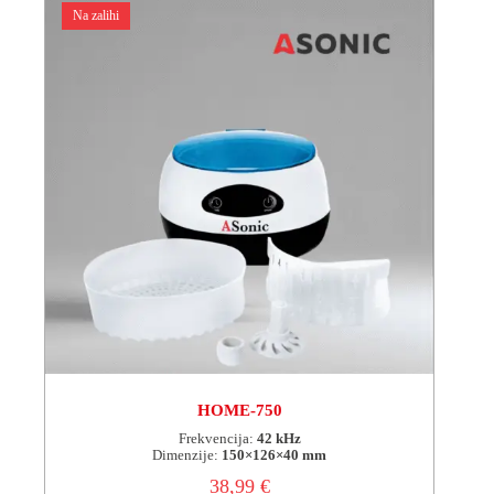
Na zalihi
HOME-750
Frekvencija:
42 kHz
Dimenzije:
150×126×40 mm
38,99
€