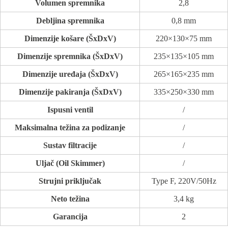
Volumen spremnika
2,8
Debljina spremnika
0,8 mm
Dimenzije košare (ŠxDxV)
220×130×75 mm
Dimenzije spremnika (ŠxDxV)
235×135×105 mm
Dimenzije uređaja (ŠxDxV)
265×165×235 mm
Dimenzije pakiranja (ŠxDxV)
335×250×330 mm
Ispusni ventil
/
Maksimalna težina za podizanje
/
Sustav filtracije
/
Uljač (Oil Skimmer)
/
Strujni priključak
Type F, 220V/50Hz
Neto težina
3,4 kg
Garancija
2