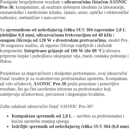
Postignite besprijekorne rezultate s
ultrazvučnim čistačem ASONIC
Pro-30
, kompaktnim, ali snažnim rješenjem idealnim za laboratorije,
stomatološke i medicinske klinike, zlatare, urare, optičke i elektroničke
radionice, mehaničare i auto-servise.
Sa
spremnikom od nehrđajućeg čelika SUS 304 zapremine 2,8 L
(debljine 0,8 mm)
,
ultrazvučnom frekvencijom od 40 kHz
i
snagom čišćenja od 120 W s dvostrukim pretvaračima
, model Pro-
30 osigurava snažno, ali sigurno čišćenje osjetljivih i složenih
komponenti.
Integrirano grijanje od 100 W (do 80 °C)
ubrzava
pripremu kupke i poboljšava uklanjanje ulja, masti, ostataka poliranja i
fluksa.
Projektiran za dugovječnost i dosljedne performanse, ovaj ultrazvučni
čistač izrađen je za svakodnevnu profesionalnu upotrebu. Kompaktan,
ali vrlo učinkovit,
ASONIC Pro-30
pruža pouzdane i ponovljive
rezultate, što ga čini savršenim izborom za profesionalce koji
zahtijevaju učinkovitost, preciznost i dugotrajnu kvalitetu.
Zašto odabrati ultrazvučni čistač ASONIC Pro-30?
Kompaktan spremnik od 2,8 L
– savršen za profesionalnu i
kućnu upotrebu manjeg opsega.
Izdržljiv spremnik od nehrđajućeg čelika SUS 304 (0,8 mm)