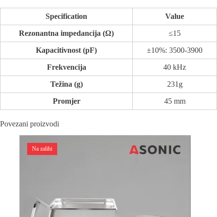
Specification
Value
Rezonantna impedancija (Ω)
≤15
Kapacitivnost (pF)
±10%: 3500-3900
Frekvencija
40 kHz
Težina (g)
231g
Promjer
45 mm
Povezani proizvodi
Na zalihi