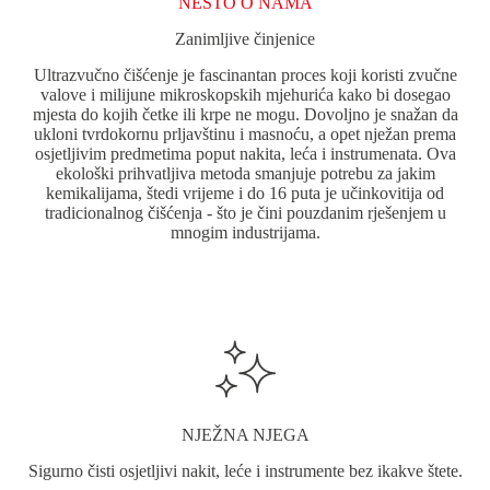
NEŠTO O NAMA
Zanimljive činjenice
Ultrazvučno čišćenje je fascinantan proces koji koristi zvučne
valove i milijune mikroskopskih mjehurića kako bi dosegao
mjesta do kojih četke ili krpe ne mogu. Dovoljno je snažan da
ukloni tvrdokornu prljavštinu i masnoću, a opet nježan prema
osjetljivim predmetima poput nakita, leća i instrumenata. Ova
ekološki prihvatljiva metoda smanjuje potrebu za jakim
kemikalijama, štedi vrijeme i do 16 puta je učinkovitija od
tradicionalnog čišćenja - što je čini pouzdanim rješenjem u
mnogim industrijama.
NJEŽNA NJEGA
Sigurno čisti osjetljivi nakit, leće i instrumente bez ikakve štete.