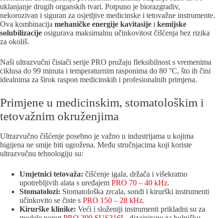
uklanjanje drugih organskih tvari. Potpuno je biorazgradiv,
nekorozivan i siguran za osjetljive medicinske i tetovažne instrumente.
Ova kombinacija
mehaničke energije kavitasije
i
kemijske
solubilizacije
osigurava maksimalnu učinkovitost čišćenja bez rizika
za okoliš.
Naši ultrazvučni čistači serije PRO pružaju fleksibilnost s vremenima
ciklusa do 99 minuta i temperaturnim rasponima do 80 °C, što ih čini
idealnima za širok raspon medicinskih i profesionalnih primjena.
Primjene u medicinskim, stomatološkim i
tetovažnim okruženjima
Ultrazvučno čišćenje posebno je važno u industrijama u kojima
higijena ne smije biti ugrožena. Među stručnjacima koji koriste
ultrazvučnu tehnologiju su:
Umjetnici tetovaža:
čišćenje igala, držača i višekratno
upotrebljivih alata s uređajem
PRO 70 – 40 kHz
.
Stomatolozi:
Stomatološka zrcala, sondi i kirurški instrumenti
učinkovito se čiste s
PRO 150 – 28 kHz
.
Kirurške klinike:
Veći i složeniji instrumenti prikladni su za
modele poput
PRO 300 SUS316L
, dizajnirane za bolničku