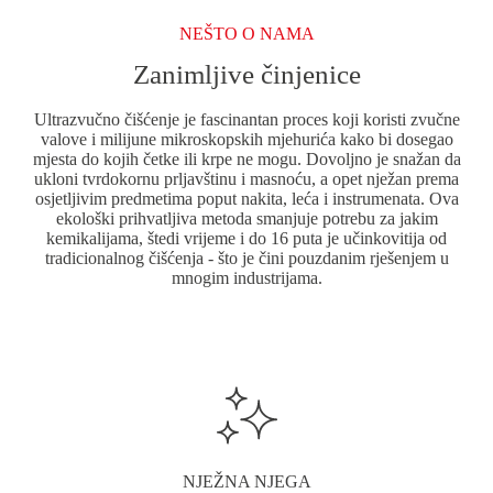
NEŠTO O NAMA
Zanimljive činjenice
Ultrazvučno čišćenje je fascinantan proces koji koristi zvučne
valove i milijune mikroskopskih mjehurića kako bi dosegao
mjesta do kojih četke ili krpe ne mogu. Dovoljno je snažan da
ukloni tvrdokornu prljavštinu i masnoću, a opet nježan prema
osjetljivim predmetima poput nakita, leća i instrumenata. Ova
ekološki prihvatljiva metoda smanjuje potrebu za jakim
kemikalijama, štedi vrijeme i do 16 puta je učinkovitija od
tradicionalnog čišćenja - što je čini pouzdanim rješenjem u
mnogim industrijama.
NJEŽNA NJEGA