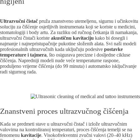
higijeni
Ultrazvučni čistač
pruža znanstveno utemeljenu, sigurnu i učinkovitu
soluciju za čišćenje osjetljivih instrumenata koji se koriste u medicini,
stomatologiji i body artu. Za razliku od ručnog četkanja ili namakanja,
ultrazvučni čistači koriste
akustičnu kavitaciju
kako bi dosegli i
najmanje i najnepristupačnije pukotine složenih alata. Svi naši modeli
profesionalnih ultrazvučnih kada uključuju podesive
postavke
temperature i tajmera
, što osigurava precizne i dosljedne cikluse
čišćenja. Napredniji modeli nude veće temperaturne raspone,
produljeno vrijeme čišćenja (do 99 minuta) i automatsko isključivanje
radi sigurnog rada.
Znanstveni proces ultrazvučnog čišćenja
Kada se predmeti stave u ultrazvučni čistač i izlože ultrazvučnim
valovima na kontroliranoj temperaturi, proces čišćenja temelji se na
fenomenu
kavitacije
. Visokofrekventni zvučni valovi (20–40 kHz)