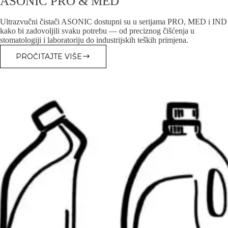
ASONIC PRO & MED
Ultrazvučni čistači ASONIC dostupni su u serijama PRO, MED i IND
kako bi zadovoljili svaku potrebu — od preciznog čišćenja u
stomatologiji i laboratoriju do industrijskih teških primjena.
PROČITAJTE VIŠE
DIMENZIJE
SPREMNIKA
I
KOŠARICE
PROIZVODA
ASONIC
PRO
&
MED