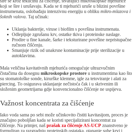
šire se kroz tekućinu za čišćenje, stvarajući mikroskopske mjehuriće
koji se šire i urušavaju. Kada se ti mjehurići uruše u blizini površine
instrumenata, oslobađaju intenzivnu energiju u obliku
mikro-mlazova i
šoknih valova
. Taj učinak:
Uklanja bakterije, viruse i biofilm s površina instrumenata.
Odlepljuje zgrušanu krv, ostatke tkiva i proteinske naslage.
Prodire u fine kanale, šarke i teksturirane površine nepristupačne
ručnom čišćenju.
Smanjuje rizik od unakrsne kontaminacije prije sterilizacije u
autoklavima.
Mala veličina kavitativnih mjehurića omogućuje ultrazvučnim
čistačima da dosegnu
mikroskopske prostore
u instrumentima kao što
su stomatološke sonde, kirurške klemme, igle za tetoviranje i alati za
piercing. To osigurava uklanjanje nečistoća čak i u skrivenim ili
složenim geometrijama gdje konvencionalno čišćenje ne uspijeva.
Važnost koncentrata za čišćenje
Iako voda sama po sebi može učinkovito čistiti kavitasijom, proces je
značajno poboljšan kada se koristi specijalizirani koncentrat za
čišćenje. Na primjer, naš
prašak za čišćenje AS-UCP
znanstveno je
formuliran za razgradnju proteinskih ostataka, otapanje suhe krvi i