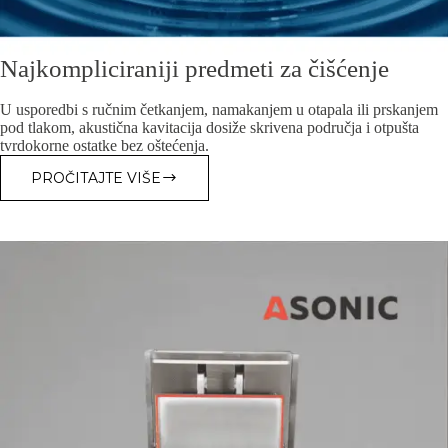
Najkompliciraniji predmeti za čišćenje
U usporedbi s ručnim četkanjem, namakanjem u otapala ili prskanjem
pod tlakom, akustična kavitacija dosiže skrivena područja i otpušta
tvrdokorne ostatke bez oštećenja.
PROČITAJTE VIŠE
NAJKOMPLICIRANIJI
PREDMETI
ZA
ČIŠĆENJE