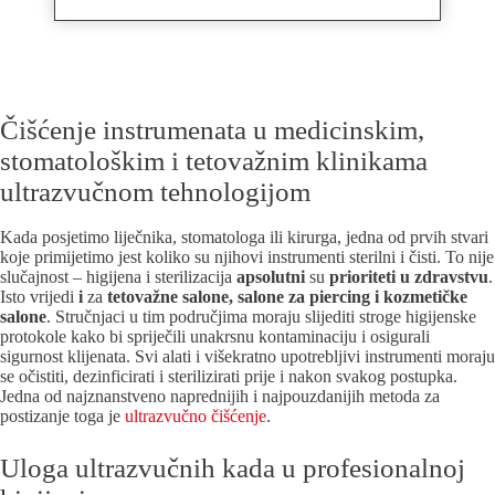
Čišćenje instrumenata u medicinskim,
stomatološkim i tetovažnim klinikama
ultrazvučnom tehnologijom
Kada posjetimo liječnika, stomatologa ili kirurga, jedna od prvih stvari
koje primijetimo jest koliko su njihovi instrumenti sterilni i čisti. To nije
slučajnost – higijena i sterilizacija
apsolutni
su
prioriteti u zdravstvu
.
Isto vrijedi
i
za
tetovažne salone, salone za piercing i kozmetičke
salone
. Stručnjaci u tim područjima moraju slijediti stroge higijenske
protokole kako bi spriječili unakrsnu kontaminaciju i osigurali
sigurnost klijenata. Svi alati i višekratno upotrebljivi instrumenti moraju
se očistiti, dezinficirati i sterilizirati prije i nakon svakog postupka.
Jedna od najznanstveno naprednijih i najpouzdanijih metoda za
postizanje toga je
ultrazvučno čišćenje
.
Uloga ultrazvučnih kada u profesionalnoj