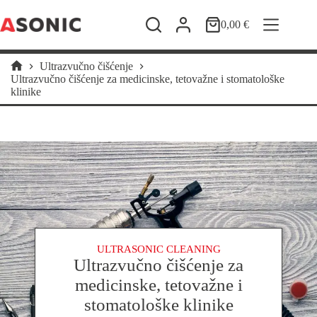
Preskoči
na
0,00
€
Košarica
sadržaj
Ultrazvučno čišćenje
Početna
Ultrazvučno čišćenje za medicinske, tetovažne i stomatološke
stranica
klinike
ULTRASONIC CLEANING
Ultrazvučno čišćenje za
medicinske, tetovažne i
stomatološke klinike